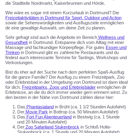
die Stadtteile Nordmarkt, Kaiserbrunnen und Hörde.
Wie wäre es sogar mit einem Kurzurlaub in Dortmund? Die
Freizeitaktivitäten in Dortmund für Sport, Outdoor und Action
sowie die Sehenswürdigkeiten und Ausflugsziele ermöglichen
dir eine gewaltige Auswahl, um deine Zeit zu planen.
Sehr gefragt sind auch die Angebote im Bereich
Wellness und
Gesundheit
in Dortmund. Entspanne dich vom Alltag mit einer
Massage und fachkundiger Körperpflege. Für gutes
Essen und
Trinken
in Dortmund gibt es zahlreiche Restaurants und du
findest auch interessante Termine für Tastings, Workshops und
Verkostungen.
Bist du eher auf der Suche nach dem perfekten Spaß-Ausflug
für die ganze Familie? Der Ausflug zu einem Freizeitpark, Zoo
oder Erlebnisbad in der Umgebung von Dortmund ist dann ideal
für dich.
Freizeitparks, Zoos und Erlebnisbäder
ermöglichen dir
Erlebnisse, an die du dich immer wieder gern erinnern wirst. Zu
den besten in der Nähe von Dortmund zählen diese hier:
Das
Phantasialand
in Brühl (ca. 1 1/2 Stunden Autofahrt)
Der
Movie Park
in Bottrop (ca. 50 Minuten Autofahrt)
Das
Fort Fun Abenteuerland
in Bestwig (ca. 1 Stunde
und 20 Minuten Autofahrt)
Der
Zoo Safariland Stukenbrock
in Schloß Holte-
Stukenbrock (ca. 1 Stunde und 20 Minuten Autofahrt)