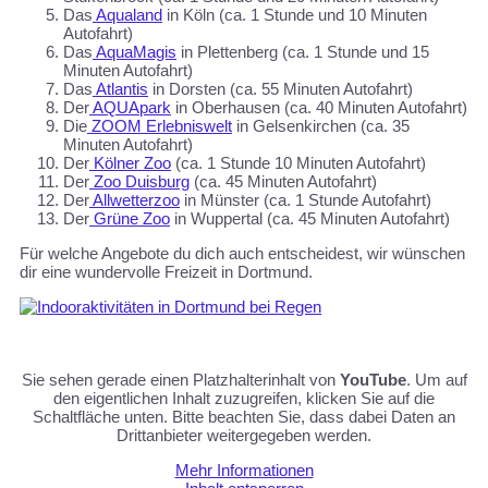
Das
Aqualand
in Köln (ca. 1 Stunde und 10 Minuten
Autofahrt)
Das
AquaMagis
in Plettenberg (ca. 1 Stunde und 15
Minuten Autofahrt)
Das
Atlantis
in Dorsten (ca. 55 Minuten Autofahrt)
Der
AQUApark
in Oberhausen (ca. 40 Minuten Autofahrt)
Die
ZOOM Erlebniswelt
in Gelsenkirchen (ca. 35
Minuten Autofahrt)
Der
Kölner Zoo
(ca. 1 Stunde 10 Minuten Autofahrt)
Der
Zoo Duisburg
(ca. 45 Minuten Autofahrt)
Der
Allwetterzoo
in Münster (ca. 1 Stunde Autofahrt)
Der
Grüne Zoo
in Wuppertal (ca. 45 Minuten Autofahrt)
Für welche Angebote du dich auch entscheidest, wir wünschen
dir eine wundervolle Freizeit in Dortmund.
Sie sehen gerade einen Platzhalterinhalt von
YouTube
. Um auf
den eigentlichen Inhalt zuzugreifen, klicken Sie auf die
Schaltfläche unten. Bitte beachten Sie, dass dabei Daten an
Drittanbieter weitergegeben werden.
Mehr Informationen