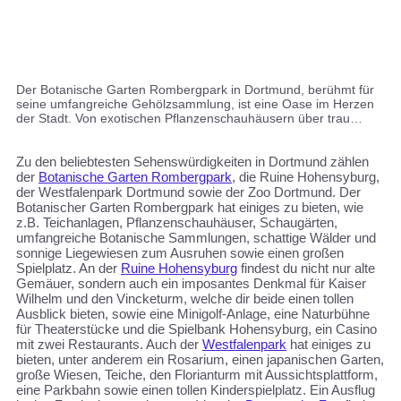
Der Botanische Garten Rombergpark in Dortmund, berühmt für
seine umfangreiche Gehölzsammlung, ist eine Oase im Herzen
der Stadt. Von exotischen Pflanzenschauhäusern über trau…
Zu den beliebtesten Sehenswürdigkeiten in Dortmund zählen
der
Botanische Garten Rombergpark
, die Ruine Hohensyburg,
der Westfalenpark Dortmund sowie der Zoo Dortmund. Der
Botanischer Garten Rombergpark hat einiges zu bieten, wie
z.B. Teichanlagen, Pflanzenschauhäuser, Schaugärten,
umfangreiche Botanische Sammlungen, schattige Wälder und
sonnige Liegewiesen zum Ausruhen sowie einen großen
Spielplatz. An der
Ruine Hohensyburg
findest du nicht nur alte
Gemäuer, sondern auch ein imposantes Denkmal für Kaiser
Wilhelm und den Vincketurm, welche dir beide einen tollen
Ausblick bieten, sowie eine Minigolf-Anlage, eine Naturbühne
für Theaterstücke und die Spielbank Hohensyburg, ein Casino
mit zwei Restaurants. Auch der
Westfalenpark
hat einiges zu
bieten, unter anderem ein Rosarium, einen japanischen Garten,
große Wiesen, Teiche, den Florianturm mit Aussichtsplattform,
eine Parkbahn sowie einen tollen Kinderspielplatz. Ein Ausflug