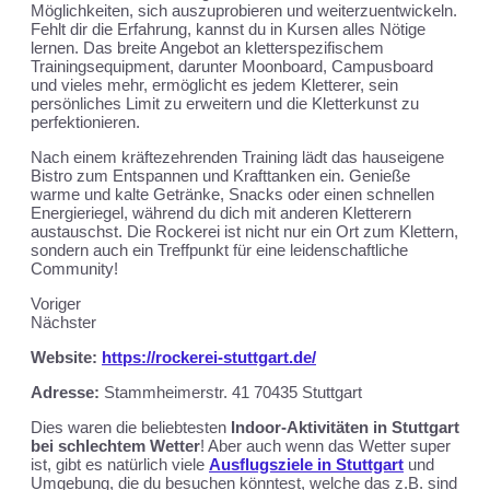
Möglichkeiten, sich auszuprobieren und weiterzuentwickeln.
Fehlt dir die Erfahrung, kannst du in Kursen alles Nötige
lernen. Das breite Angebot an kletterspezifischem
Trainingsequipment, darunter Moonboard, Campusboard
und vieles mehr, ermöglicht es jedem Kletterer, sein
persönliches Limit zu erweitern und die Kletterkunst zu
perfektionieren.
Nach einem kräftezehrenden Training lädt das hauseigene
Bistro zum Entspannen und Krafttanken ein. Genieße
warme und kalte Getränke, Snacks oder einen schnellen
Energieriegel, während du dich mit anderen Kletterern
austauschst. Die Rockerei ist nicht nur ein Ort zum Klettern,
sondern auch ein Treffpunkt für eine leidenschaftliche
Community!
Voriger
Nächster
Website:
https://rockerei-stuttgart.de/
Adresse:
Stammheimerstr. 41 70435 Stuttgart
Dies waren die beliebtesten
Indoor-Aktivitäten in Stuttgart
bei schlechtem Wetter
! Aber auch wenn das Wetter super
ist, gibt es natürlich viele
Ausflugsziele in Stuttgart
und
Umgebung, die du besuchen könntest, welche das z.B. sind