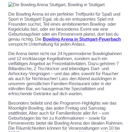
Die Bowling Arena ist ein perfekter Treffpunkt für Spaß und
Sport in Stuttgart! Egal, ob du ein entspanntes Spiel mit
Freunden suchst, Teil eines ambitionierten Bowling- oder
Kegelclubs bist, oder ein besonderes Event wie eine
Geburtstagsfeier oder ein Firmenevent planst, dort bist du
genau richtig. Die
Bowling Arena in Stuttgart-Feuerbach
verspricht Unterhaltung für jeden Anlass.
Die Arena bietet nicht nur 24 hypermoderne Bowlingbahnen
und 12 erstklassige Kegelbahnen, sondern auch ein
vielfältiges Angebot an Freizeitaktivitäten. Dazu gehören 7
Billardtische, 2 Tischkicker und lebendiges Dart- und
Airhockey-Vergnügen – und das alles sowohl für Raucher
als auch für Nichtraucher! Lass den Abend ausklingen in
unserem gemütlichen Familien-Restaurant oder in der
stilvollen Bar, wo hausgemachte Spezialitäten und
erfrischende Getränke auf dich warten.
Besonders beliebt sind die Programm-Highlights wie das
Moonlight-Bowling, das jeden Freitag und Samstag
stattfindet. Aber auch für Familienfeste aller Art – von
Geburtstagen bis hin zu Konfirmationen – sowie für
Firmenevents bietet die Bowling Arena den idealen Rahmen.
Die Räumlichkeiten können für Veranstaltungen von 10 bis