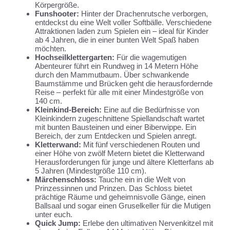
Körpergröße.
Funshooter:
Hinter der Drachenrutsche verborgen,
entdeckst du eine Welt voller Softbälle. Verschiedene
Attraktionen laden zum Spielen ein – ideal für Kinder
ab 4 Jahren, die in einer bunten Welt Spaß haben
möchten.
Hochseilklettergarten:
Für die wagemutigen
Abenteurer führt ein Rundweg in 14 Metern Höhe
durch den Mammutbaum. Über schwankende
Baumstämme und Brücken geht die herausfordernde
Reise – perfekt für alle mit einer Mindestgröße von
140 cm.
Kleinkind-Bereich:
Eine auf die Bedürfnisse von
Kleinkindern zugeschnittene Spiellandschaft wartet
mit bunten Bausteinen und einer Biberwippe. Ein
Bereich, der zum Entdecken und Spielen anregt.
Kletterwand:
Mit fünf verschiedenen Routen und
einer Höhe von zwölf Metern bietet die Kletterwand
Herausforderungen für junge und ältere Kletterfans ab
5 Jahren (Mindestgröße 110 cm).
Märchenschloss:
Tauche ein in die Welt von
Prinzessinnen und Prinzen. Das Schloss bietet
prächtige Räume und geheimnisvolle Gänge, einen
Ballsaal und sogar einen Gruselkeller für die Mutigen
unter euch.
Quick Jump:
Erlebe den ultimativen Nervenkitzel mit