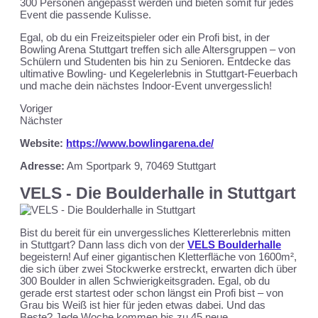
300 Personen angepasst werden und bieten somit für jedes
Event die passende Kulisse.
Egal, ob du ein Freizeitspieler oder ein Profi bist, in der
Bowling Arena Stuttgart treffen sich alle Altersgruppen – von
Schülern und Studenten bis hin zu Senioren. Entdecke das
ultimative Bowling- und Kegelerlebnis in Stuttgart-Feuerbach
und mache dein nächstes Indoor-Event unvergesslich!
Voriger
Nächster
Website:
https://www.bowlingarena.de/
Adresse:
Am Sportpark 9, 70469 Stuttgart
VELS - Die Boulderhalle in Stuttgart
Bist du bereit für ein unvergessliches Klettererlebnis mitten
in Stuttgart? Dann lass dich von der
VELS Boulderhalle
begeistern! Auf einer gigantischen Kletterfläche von 1600m²,
die sich über zwei Stockwerke erstreckt, erwarten dich über
300 Boulder in allen Schwierigkeitsgraden. Egal, ob du
gerade erst startest oder schon längst ein Profi bist – von
Grau bis Weiß ist hier für jeden etwas dabei. Und das
Beste? Jede Woche kommen bis zu 45 neue