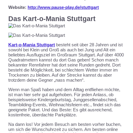
Website:
http://www.pause-play.de/stuttgart
Das Kart-o-Mania Stuttgart
Kart-o-Mania Stuttgart
besteht seit über 28 Jahren und ist
sowohl bei Klein und Groß als auch bei Jung und Alt ein
beliebtes Ausflugsziel im Großraum Stuttgart. Auf über 4000
Quadratmetern kannst du dort Gas geben! Schon manch
bekannter Rennfahrer hat dort seine Runden gedreht.
Dort
besteht die Möglichkeit, bei schlechtem Wetter immer im
Trockenen zu bleiben. Auf der Strecke kannst du aber
trotzdem deine Gegner „nass machen“.
Wenn man Spaß haben und dem Alltag entfliehen möchte,
ist man hier sehr gut aufgehoben. Für jeden Anlass, ob
beispielsweise Kindergeburtstag, Junggesellenabschied,
Teambilding-Events, Weihnachtsfeiern etc., findet sich das
geeignete Paket.
Und das Beste: Es gibt ausreichend,
kostenfreie, überdachte Parkplätze.
Na dann los! Vor jedem Besuch am besten vorher buchen,
um sich die Wunschuhrzeit zu sichern. Am besten online