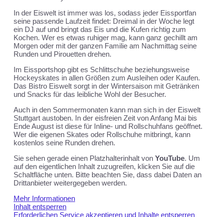
In der Eiswelt ist immer was los, sodass jeder Eissportfan
seine passende Laufzeit findet: Dreimal in der Woche legt
ein DJ auf und bringt das Eis und die Kufen richtig zum
Kochen. Wer es etwas ruhiger mag, kann ganz gechillt am
Morgen oder mit der ganzen Familie am Nachmittag seine
Runden und Pirouetten drehen.
Im Eissportshop gibt es Schlittschuhe beziehungsweise
Hockeyskates in allen Größen zum Ausleihen oder Kaufen.
Das Bistro Eiswelt sorgt in der Wintersaison mit Getränken
und Snacks für das leibliche Wohl der Besucher.
Auch in den Sommermonaten kann man sich in der Eiswelt
Stuttgart austoben. In der eisfreien Zeit von Anfang Mai bis
Ende August ist diese für Inline‐ und Rollschuhfans geöffnet.
Wer die eigenen Skates oder Rollschuhe mitbringt, kann
kostenlos seine Runden drehen.
Sie sehen gerade einen Platzhalterinhalt von
YouTube
. Um
auf den eigentlichen Inhalt zuzugreifen, klicken Sie auf die
Schaltfläche unten. Bitte beachten Sie, dass dabei Daten an
Drittanbieter weitergegeben werden.
Mehr Informationen
Inhalt entsperren
Erforderlichen Service akzeptieren und Inhalte entsperren