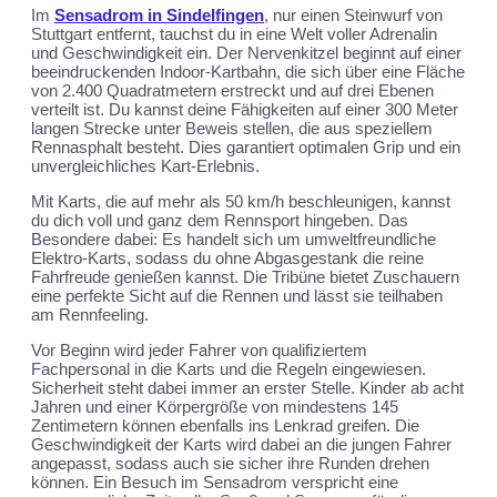
Im
Sensadrom in Sindelfingen
, nur einen Steinwurf von
Stuttgart entfernt, tauchst du in eine Welt voller Adrenalin
und Geschwindigkeit ein. Der Nervenkitzel beginnt auf einer
beeindruckenden Indoor-Kartbahn, die sich über eine Fläche
von 2.400 Quadratmetern erstreckt und auf drei Ebenen
verteilt ist. Du kannst deine Fähigkeiten auf einer 300 Meter
langen Strecke unter Beweis stellen, die aus speziellem
Rennasphalt besteht. Dies garantiert optimalen Grip und ein
unvergleichliches Kart-Erlebnis.
Mit Karts, die auf mehr als 50 km/h beschleunigen, kannst
du dich voll und ganz dem Rennsport hingeben. Das
Besondere dabei: Es handelt sich um umweltfreundliche
Elektro-Karts, sodass du ohne Abgasgestank die reine
Fahrfreude genießen kannst. Die Tribüne bietet Zuschauern
eine perfekte Sicht auf die Rennen und lässt sie teilhaben
am Rennfeeling.
Vor Beginn wird jeder Fahrer von qualifiziertem
Fachpersonal in die Karts und die Regeln eingewiesen.
Sicherheit steht dabei immer an erster Stelle. Kinder ab acht
Jahren und einer Körpergröße von mindestens 145
Zentimetern können ebenfalls ins Lenkrad greifen. Die
Geschwindigkeit der Karts wird dabei an die jungen Fahrer
angepasst, sodass auch sie sicher ihre Runden drehen
können. Ein Besuch im Sensadrom verspricht eine