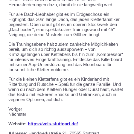
Herausforderungen dazu, damit dir nie langweilig wird.
Für alle Dach-Liebhaber gibt es im Erdgeschoss ein
Highlight: das 20m lange Dach, das jeden Kletterfanatiker
begeistert. Oben drauf gibt es im oberen Stockwerk den
„Dachboden“, eine spektakuläre Trainingswand mit 45°
Neigung, die deine Muskeln zum Glühen bringt.
Die Trainingsebene hält zudem zahlreiche Möglichkeiten
bereit, um dich so richtig auszupowern – von
Klimzugstangen über Kettlebells bis hin zum „Kompressor“
für intensives Fingerkrafttraining. Entdecke das Kilterboard
mit seiner App-Unterstützung und das Moonboard für
fortschrittliche Kletterprobleme.
Für die kleinen Kletterfans gibt es ein Kinderland mit
Ritterburg und Rutsche – Spaß für die ganze Familie! Und
wenn du nach dem Klettern Hunger oder Durst hast, wartet
das Bistro mit leckeren Snacks und Getränken, auch in
veganen Optionen, auf dich.
Voriger
Nächster
Website:
https://vels-stuttgart.de/
Adresse:
Handwerkstraße 21, 70565 Stuttgart