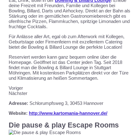
Eat, Drink, Bowl in der
Bowling & Billard Lounge
! Erlebe
deine Freizeit mit Freunden, Familie und Kollegen bei
Bowling, Billard, Darts und Airhockey. Direkt an der Bahn als
Stärkung oder im gemütlichen Gastronomiebereich gibt es
ofenfrische Pizzen, Flammkuchen, spritzige Limonaden und
fruchtige Cocktails.
Für Anlässe aller Art, egal ob zum Afterwork mit Kollegen,
Geburtstage oder Firmenfeiern mit exzellentem Catering
bietet die Bowling & Billard Lounge die perfekte Location!
Reserviert werden kann ganz bequem online über die
Homepage. Geöffnet ist das Center jeden Tag.
Seit 2018
findet man die Bowling & Billard Lounge in Stuttgart
Möhringen. Mit kostenlosen Parkplätzen direkt vor der Türe
und Klimatisierung an heißen Sommertagen.
Voriger
Nächster
Adresse:
Schlorumpfsweg 3, 30453 Hannover
Website:
http://www.kartomania-hannover.de/
Die pause & play Escape Rooms