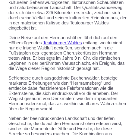
kulturellen Sehenswürdigkeiten, historischen Schauplätzen
und naturbelassener Landschaft. Der Qualitätswanderweg,
der sich über etwa 226 Kilometer erstreckt, zeichnet sich
durch seine Vielfalt und seinen kulturellen Reichtum aus, der
in der malerischen Kulisse des Teutoburger Waldes
eingebettet ist.
Deine Reise auf den Hermannshöhen führt dich auf den
Höhenzügen des
Teutoburger Waldes
entlang, wo du nicht
nur die frische Waldluft genießen, sondern auch in die
Fußstapfen des legendären Cheruskerfürsten Hermann
treten wirst. Er besiegte im Jahre 9 n. Chr. die römischen
Legionen in der berühmten Varusschlacht, ein Ereignis, das
die Wege dieser Region historisch geprägt hat.
Schlendere durch ausgedehnte Buchenwälder, besteige
markante Erhebungen wie den “Hermannsberg” und
entdecke dabei faszinierende Felsformationen wie die
Externsteine, die sich eindrucksvoll vor dir erheben. Der
Weg ist gesäumt von Denkmälern wie dem imposanten
Hermannsdenkmal, das als weithin sichtbares Wahrzeichen
über die Region wacht.
Neben der beeindruckenden Landschaft und der tiefen
Geschichte, die du auf den Hermannshöhen erleben wirst,
sind es die Momente der Stille und Einkehr, die diese
Strecke so besonders machen. Die Kombination aus