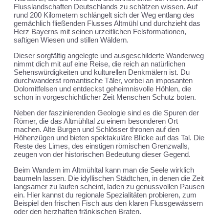
Flusslandschaften Deutschlands zu schätzen wissen. Auf
rund 200 Kilometern schlängelt sich der Weg entlang des
gemächlich fließenden Flusses Altmühl und durchzieht das
Herz Bayerns mit seinen urzeitlichen Felsformationen,
saftigen Wiesen und stillen Wäldern.
Dieser sorgfältig angelegte und ausgeschilderte Wanderweg
nimmt dich mit auf eine Reise, die reich an natürlichen
Sehenswürdigkeiten und kulturellen Denkmälern ist. Du
durchwanderst romantische Täler, vorbei an imposanten
Dolomitfelsen und entdeckst geheimnisvolle Höhlen, die
schon in vorgeschichtlicher Zeit Menschen Schutz boten.
Neben der faszinierenden Geologie sind es die Spuren der
Römer, die das Altmühltal zu einem besonderen Ort
machen. Alte Burgen und Schlösser thronen auf den
Höhenzügen und bieten spektakuläre Blicke auf das Tal. Die
Reste des Limes, des einstigen römischen Grenzwalls,
zeugen von der historischen Bedeutung dieser Gegend.
Beim Wandern im Altmühltal kann man die Seele wirklich
baumeln lassen. Die idyllischen Städtchen, in denen die Zeit
langsamer zu laufen scheint, laden zu genussvollen Pausen
ein. Hier kannst du regionale Spezialitäten probieren, zum
Beispiel den frischen Fisch aus den klaren Flussgewässern
oder den herzhaften fränkischen Braten.