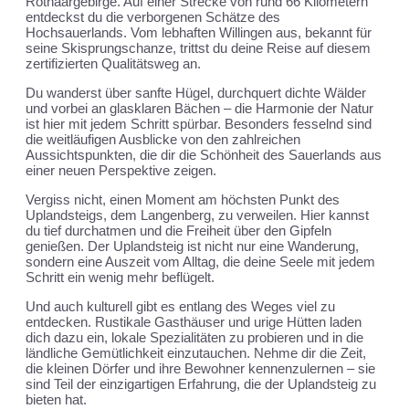
Rothaargebirge. Auf einer Strecke von rund 66 Kilometern
entdeckst du die verborgenen Schätze des
Hochsauerlands. Vom lebhaften Willingen aus, bekannt für
seine Skisprungschanze, trittst du deine Reise auf diesem
zertifizierten Qualitätsweg an.
Du wanderst über sanfte Hügel, durchquert dichte Wälder
und vorbei an glasklaren Bächen – die Harmonie der Natur
ist hier mit jedem Schritt spürbar. Besonders fesselnd sind
die weitläufigen Ausblicke von den zahlreichen
Aussichtspunkten, die dir die Schönheit des Sauerlands aus
einer neuen Perspektive zeigen.
Vergiss nicht, einen Moment am höchsten Punkt des
Uplandsteigs, dem Langenberg, zu verweilen. Hier kannst
du tief durchatmen und die Freiheit über den Gipfeln
genießen. Der Uplandsteig ist nicht nur eine Wanderung,
sondern eine Auszeit vom Alltag, die deine Seele mit jedem
Schritt ein wenig mehr beflügelt.
Und auch kulturell gibt es entlang des Weges viel zu
entdecken. Rustikale Gasthäuser und urige Hütten laden
dich dazu ein, lokale Spezialitäten zu probieren und in die
ländliche Gemütlichkeit einzutauchen. Nehme dir die Zeit,
die kleinen Dörfer und ihre Bewohner kennenzulernen – sie
sind Teil der einzigartigen Erfahrung, die der Uplandsteig zu
bieten hat.