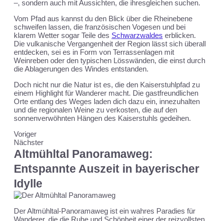
–, sondern auch mit Aussichten, die ihresgleichen suchen.
Vom Pfad aus kannst du den Blick über die Rheinebene
schweifen lassen, die französischen Vogesen und bei
klarem Wetter sogar Teile des
Schwarzwaldes
erblicken.
Die vulkanische Vergangenheit der Region lässt sich überall
entdecken, sei es in Form von Terrassenlagen mit
Weinreben oder den typischen Lösswänden, die einst durch
die Ablagerungen des Windes entstanden.
Doch nicht nur die Natur ist es, die den Kaiserstuhlpfad zu
einem Highlight für Wanderer macht. Die gastfreundlichen
Orte entlang des Weges laden dich dazu ein, innezuhalten
und die regionalen Weine zu verkosten, die auf den
sonnenverwöhnten Hängen des Kaiserstuhls gedeihen.
Voriger
Nächster
Altmühltal Panoramaweg:
Entspannte Auszeit in bayerischer
Idylle
Der Altmühltal-Panoramaweg ist ein wahres Paradies für
Wanderer, die die Ruhe und Schönheit einer der reizvollsten