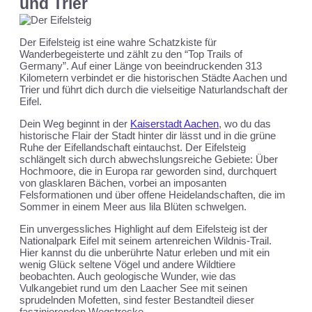
und Trier
Der Eifelsteig ist eine wahre Schatzkiste für
Wanderbegeisterte und zählt zu den “Top Trails of
Germany”. Auf einer Länge von beeindruckenden 313
Kilometern verbindet er die historischen Städte Aachen und
Trier und führt dich durch die vielseitige Naturlandschaft der
Eifel.
Dein Weg beginnt in der
Kaiserstadt Aachen
, wo du das
historische Flair der Stadt hinter dir lässt und in die grüne
Ruhe der Eifellandschaft eintauchst. Der Eifelsteig
schlängelt sich durch abwechslungsreiche Gebiete: Über
Hochmoore, die in Europa rar geworden sind, durchquert
von glasklaren Bächen, vorbei an imposanten
Felsformationen und über offene Heidelandschaften, die im
Sommer in einem Meer aus lila Blüten schwelgen.
Ein unvergessliches Highlight auf dem Eifelsteig ist der
Nationalpark Eifel mit seinem artenreichen Wildnis-Trail.
Hier kannst du die unberührte Natur erleben und mit ein
wenig Glück seltene Vögel und andere Wildtiere
beobachten. Auch geologische Wunder, wie das
Vulkangebiet rund um den Laacher See mit seinen
sprudelnden Mofetten, sind fester Bestandteil dieser
faszinierenden Wegstrecke.