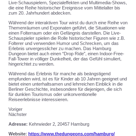
Live-Schauspielern, Spezialeffekten und Multimedia-Shows,
die eine Reihe historischer Ereignisse vom Mittelalter bis
zum 20. Jahrhundert abdecken.
Während der interaktiven Tour wirst du durch eine Reihe von
Themenräumen und Exponaten geführt, die Situationen wie
einen Folterraum oder ein Gefängnis darstellen. Die Live-
Schauspieler spielen die Rolle historischer Figuren wie z.B.
Folterer und verwenden Humor und Schrecken, um das
Erlebnis unvergesslicher zu machen. Das Hamburg
Dungeon bietet auch einen “Drop Ride”, einen Indoor-Free-
Fall-Tower in völliger Dunkelheit, der das Gefühl simuliert,
hingerichtet zu werden.
Während das Erlebnis für manche als beängstigend
empfunden wird, ist es für Kinder ab 10 Jahren geeignet und
bietet einen unterhaltsamen und lehrreichen Einblick in die
Berliner Geschichte, insbesondere für diejenigen, die sich
für dunklen Tourismus oder unkonventionelle
Reiseerlebnisse interessieren.
Voriger
Nächster
Adresse:
Kehrwieder 2, 20457 Hamburg
Website:
https://www.thedungeons.com/hamburg/