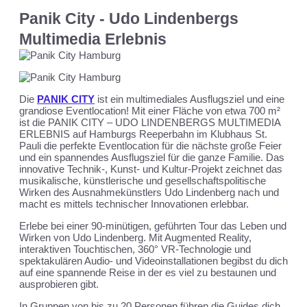
Panik City - Udo Lindenbergs
Multimedia Erlebnis
Die
PANIK CITY
ist ein multimediales Ausflugsziel und eine
grandiose Eventlocation! Mit einer Fläche von etwa 700 m²
ist die PANIK CITY – UDO LINDENBERGS MULTIMEDIA
ERLEBNIS auf Hamburgs Reeperbahn im Klubhaus St.
Pauli die perfekte Eventlocation für die nächste große Feier
und ein spannendes Ausflugsziel für die ganze Familie. Das
innovative Technik-, Kunst- und Kultur-Projekt zeichnet das
musikalische, künstlerische und gesellschaftspolitische
Wirken des Ausnahmekünstlers Udo Lindenberg nach und
macht es mittels technischer Innovationen erlebbar.
Erlebe bei einer 90-minütigen, geführten Tour das Leben und
Wirken von Udo Lindenberg. Mit Augmented Reality,
interaktiven Touchtischen, 360° VR-Technologie und
spektakulären Audio- und Videoinstallationen begibst du dich
auf eine spannende Reise in der es viel zu bestaunen und
ausprobieren gibt.
In Gruppen von bis zu 20 Personen führen die Guides dich