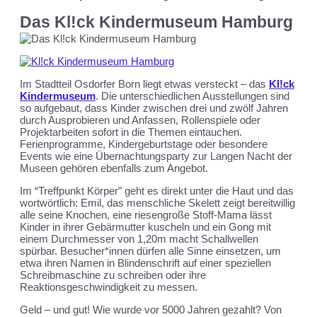
Das Kl!ck Kindermuseum Hamburg
Im Stadtteil Osdorfer Born liegt etwas versteckt – das
Kl!ck
Kindermuseum
. Die unterschiedlichen Ausstellungen sind
so aufgebaut, dass Kinder zwischen drei und zwölf Jahren
durch Ausprobieren und Anfassen, Rollenspiele oder
Projektarbeiten sofort in die Themen eintauchen.
Ferienprogramme, Kindergeburtstage oder besondere
Events wie eine Übernachtungsparty zur Langen Nacht der
Museen gehören ebenfalls zum Angebot.
Im “Treffpunkt Körper” geht es direkt unter die Haut und das
wortwörtlich: Emil, das menschliche Skelett zeigt bereitwillig
alle seine Knochen, eine riesengroße Stoff-Mama lässt
Kinder in ihrer Gebärmutter kuscheln und ein Gong mit
einem Durchmesser von 1,20m macht Schallwellen
spürbar. Besucher*innen dürfen alle Sinne einsetzen, um
etwa ihren Namen in Blindenschrift auf einer speziellen
Schreibmaschine zu schreiben oder ihre
Reaktionsgeschwindigkeit zu messen.
Geld – und gut! Wie wurde vor 5000 Jahren gezahlt? Von