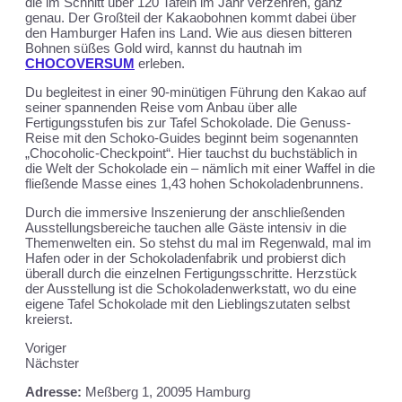
die im Schnitt über 120 Tafeln im Jahr verzehren, ganz
genau. Der Großteil der Kakaobohnen kommt dabei über
den Hamburger Hafen ins Land. Wie aus diesen bitteren
Bohnen süßes Gold wird, kannst du hautnah im
CHOCOVERSUM
erleben.
Du begleitest in einer 90-minütigen Führung den Kakao auf
seiner spannenden Reise vom Anbau über alle
Fertigungsstufen bis zur Tafel Schokolade. Die Genuss-
Reise mit den Schoko-Guides beginnt beim sogenannten
„Chocoholic-Checkpoint“. Hier tauchst du buchstäblich in
die Welt der Schokolade ein – nämlich mit einer Waffel in die
fließende Masse eines 1,43 hohen Schokoladenbrunnens.
Durch die immersive Inszenierung der anschließenden
Ausstellungsbereiche tauchen alle Gäste intensiv in die
Themenwelten ein. So stehst du mal im Regenwald, mal im
Hafen oder in der Schokoladenfabrik und probierst dich
überall durch die einzelnen Fertigungsschritte. Herzstück
der Ausstellung ist die Schokoladenwerkstatt, wo du eine
eigene Tafel Schokolade mit den Lieblingszutaten selbst
kreierst.
Voriger
Nächster
Adresse:
Meßberg 1, 20095 Hamburg