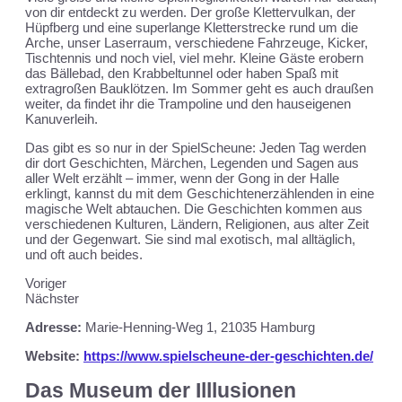
von dir entdeckt zu werden. Der große Klettervulkan, der
Hüpfberg und eine superlange Kletterstrecke rund um die
Arche, unser Laserraum, verschiedene Fahrzeuge, Kicker,
Tischtennis und noch viel, viel mehr. Kleine Gäste erobern
das Bällebad, den Krabbeltunnel oder haben Spaß mit
extragroßen Bauklötzen. Im Sommer geht es auch draußen
weiter, da findet ihr die Trampoline und den hauseigenen
Kanuverleih.
Das gibt es so nur in der SpielScheune: Jeden Tag werden
dir dort Geschichten, Märchen, Legenden und Sagen aus
aller Welt erzählt – immer, wenn der Gong in der Halle
erklingt, kannst du mit dem Geschichtenerzählenden in eine
magische Welt abtauchen. Die Geschichten kommen aus
verschiedenen Kulturen, Ländern, Religionen, aus alter Zeit
und der Gegenwart. Sie sind mal exotisch, mal alltäglich,
und oft auch beides.
Voriger
Nächster
Adresse:
Marie-Henning-Weg 1, 21035 Hamburg
Website:
https://www.spielscheune-der-geschichten.de/
Das Museum der Illlusionen