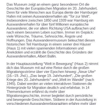
Das Museum zeigt an einem ganz besonderen Ort die
Geschichte der Europäischen Migration im 20. Jahrhundert.
Denn für viele Menschen aus Europa diente der Hamburger
Hafen mit seinen Auswandererhallen als “Tor zur Welt”.
Insbesondere zwischen 1850 und 1939 war Hamburg ein
Auswandererhafen für über fünf Millionen europäische
Auswanderer, die vor allem Richtung USA aufbrachen und
nach einem besseren Leben suchten. Immer im Gepäck:
viele Wünsche, Träume, Sehnsüchte, Ängste und
Hoffnungen. Das Auswanderermuseum beleuchtet diesen
historischen Teil Hamburgs in einem seiner drei Häuser
(Haus 1) mit vielen spannenden Informationen und
Anekdoten und erzählt die Geschichte des Gründers der
Auswandererhallen, Albert Ballin.
In der Hauptausstellung “Welt in Bewegung” (Haus 2) nimmt
dich das Museum mit auf eine Reise durch die großen
Migrationgsströme über vier Epochen hinweg: „Neue Ufer“
(16.–19. Jhd.), „Das lange 19. Jahrhundert“, „Die großen
Kriege des 20. Jahrhunderts“ und „Welt im Wandel“ (nach
1945). Dabei werden an vielen interaktiven Stationen die
Hintergründe für Migration deutlich und erfahrbar. In 14
Themenräumen erfährst du mehr über
Migrationsgeschichte, immer begleitet durch persönliche
und bewegende Geschichten. Stöbere in der Ausstellung in
verschiedenen Auswandererbiographien erfahre mehr über