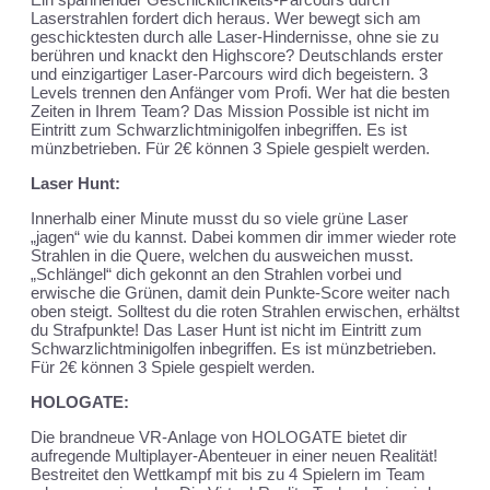
Laserstrahlen fordert dich heraus. Wer bewegt sich am
geschicktesten durch alle Laser-Hindernisse, ohne sie zu
berühren und knackt den Highscore? Deutschlands erster
und einzigartiger Laser-Parcours wird dich begeistern. 3
Levels trennen den Anfänger vom Profi. Wer hat die besten
Zeiten in Ihrem Team? Das Mission Possible ist nicht im
Eintritt zum Schwarzlichtminigolfen inbegriffen. Es ist
münzbetrieben. Für 2€ können 3 Spiele gespielt werden.
Laser Hunt:
Innerhalb einer Minute musst du so viele grüne Laser
„jagen“ wie du kannst. Dabei kommen dir immer wieder rote
Strahlen in die Quere, welchen du ausweichen musst.
„Schlängel“ dich gekonnt an den Strahlen vorbei und
erwische die Grünen, damit dein Punkte-Score weiter nach
oben steigt. Solltest du die roten Strahlen erwischen, erhältst
du Strafpunkte! Das Laser Hunt ist nicht im Eintritt zum
Schwarzlichtminigolfen inbegriffen. Es ist münzbetrieben.
Für 2€ können 3 Spiele gespielt werden.
HOLOGATE:
Die brandneue VR-Anlage von HOLOGATE bietet dir
aufregende Multiplayer-Abenteuer in einer neuen Realität!
Bestreitet den Wettkampf mit bis zu 4 Spielern im Team