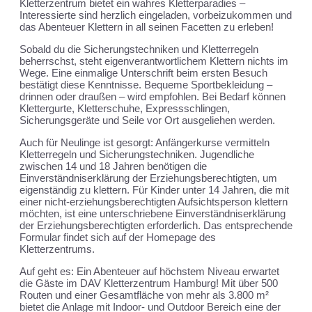
Kletterzentrum bietet ein wahres Kletterparadies –
Interessierte sind herzlich eingeladen, vorbeizukommen und
das Abenteuer Klettern in all seinen Facetten zu erleben!
Sobald du die Sicherungstechniken und Kletterregeln
beherrschst, steht eigenverantwortlichem Klettern nichts im
Wege. Eine einmalige Unterschrift beim ersten Besuch
bestätigt diese Kenntnisse. Bequeme Sportbekleidung –
drinnen oder draußen – wird empfohlen. Bei Bedarf können
Klettergurte, Kletterschuhe, Expressschlingen,
Sicherungsgeräte und Seile vor Ort ausgeliehen werden.
Auch für Neulinge ist gesorgt: Anfängerkurse vermitteln
Kletterregeln und Sicherungstechniken. Jugendliche
zwischen 14 und 18 Jahren benötigen die
Einverständniserklärung der Erziehungsberechtigten, um
eigenständig zu klettern. Für Kinder unter 14 Jahren, die mit
einer nicht-erziehungsberechtigten Aufsichtsperson klettern
möchten, ist eine unterschriebene Einverständniserklärung
der Erziehungsberechtigten erforderlich. Das entsprechende
Formular findet sich auf der Homepage des
Kletterzentrums.
Auf geht es: Ein Abenteuer auf höchstem Niveau erwartet
die Gäste im DAV Kletterzentrum Hamburg! Mit über 500
Routen und einer Gesamtfläche von mehr als 3.800 m²
bietet die Anlage mit Indoor- und Outdoor Bereich eine der