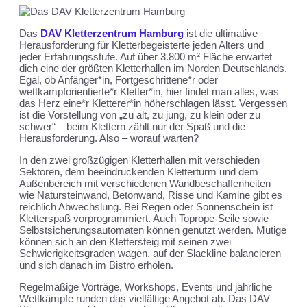
Das
DAV Kletterzentrum Hamburg
ist die ultimative
Herausforderung für Kletterbegeisterte jeden Alters und
jeder Erfahrungsstufe. Auf über 3.800 m² Fläche erwartet
dich eine der größten Kletterhallen im Norden Deutschlands.
Egal, ob Anfänger*in, Fortgeschrittene*r oder
wettkampforientierte*r Kletter*in, hier findet man alles, was
das Herz eine*r Kletterer*in höherschlagen lässt. Vergessen
ist die Vorstellung von „zu alt, zu jung, zu klein oder zu
schwer“ – beim Klettern zählt nur der Spaß und die
Herausforderung. Also – worauf warten?
In den zwei großzügigen Kletterhallen mit verschieden
Sektoren, dem beeindruckenden Kletterturm und dem
Außenbereich mit verschiedenen Wandbeschaffenheiten
wie Natursteinwand, Betonwand, Risse und Kamine gibt es
reichlich Abwechslung. Bei Regen oder Sonnenschein ist
Kletterspaß vorprogrammiert. Auch Toprope-Seile sowie
Selbstsicherungsautomaten können genutzt werden. Mutige
können sich an den Klettersteig mit seinen zwei
Schwierigkeitsgraden wagen, auf der Slackline balancieren
und sich danach im Bistro erholen.
Regelmäßige Vorträge, Workshops, Events und jährliche
Wettkämpfe runden das vielfältige Angebot ab. Das DAV