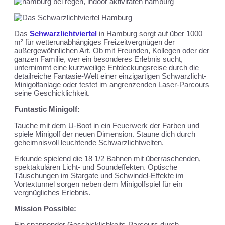
Das
Schwarzlichtviertel
in Hamburg sorgt auf über 1000
m² für wetterunabhängiges Freizeitvergnügen der
außergewöhnlichen Art. Ob mit Freunden, Kollegen oder der
ganzen Familie, wer ein besonderes Erlebnis sucht,
unternimmt eine kurzweilige Entdeckungsreise durch die
detailreiche Fantasie-Welt einer einzigartigen Schwarzlicht-
Minigolfanlage oder testet im angrenzenden Laser-Parcours
seine Geschicklichkeit.
Funtastic Minigolf:
Tauche mit dem U-Boot in ein Feuerwerk der Farben und
spiele Minigolf der neuen Dimension. Staune dich durch
geheimnisvoll leuchtende Schwarzlichtwelten.
Erkunde spielend die 18 1/2 Bahnen mit überraschenden,
spektakulären Licht- und Soundeffekten. Optische
Täuschungen im Stargate und Schwindel-Effekte im
Vortextunnel sorgen neben dem Minigolfspiel für ein
vergnügliches Erlebnis.
Mission Possible:
Ein spannender Geschicklichkeits-Parcours durch