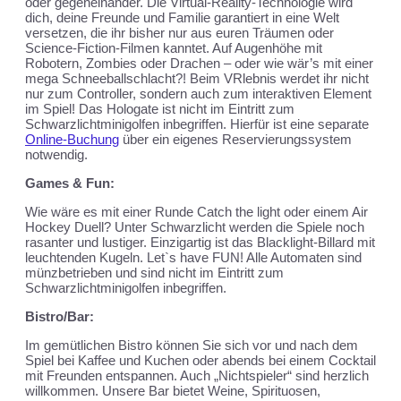
oder gegeneinander. Die Virtual-Reality-Technologie wird
dich, deine Freunde und Familie garantiert in eine Welt
versetzen, die ihr bisher nur aus euren Träumen oder
Science-Fiction-Filmen kanntet. Auf Augenhöhe mit
Robotern, Zombies oder Drachen – oder wie wär’s mit einer
mega Schneeballschlacht?! Beim VRlebnis werdet ihr nicht
nur zum Controller, sondern auch zum interaktiven Element
im Spiel! Das Hologate ist nicht im Eintritt zum
Schwarzlichtminigolfen inbegriffen. Hierfür ist eine separate
Online-Buchung
über ein eigenes Reservierungssystem
notwendig.
Games & Fun:
Wie wäre es mit einer Runde Catch the light oder einem Air
Hockey Duell? Unter Schwarzlicht werden die Spiele noch
rasanter und lustiger. Einzigartig ist das Blacklight-Billard mit
leuchtenden Kugeln. Let`s have FUN! Alle Automaten sind
münzbetrieben und sind nicht im Eintritt zum
Schwarzlichtminigolfen inbegriffen.
Bistro/Bar:
Im gemütlichen Bistro können Sie sich vor und nach dem
Spiel bei Kaffee und Kuchen oder abends bei einem Cocktail
mit Freunden entspannen. Auch „Nichtspieler“ sind herzlich
willkommen. Unsere Bar bietet Weine, Spirituosen,