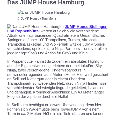
Das JUMP House Hamburg
© JUMP House / Tom Menz
Im
JUMP House Stellingen
und Poppenbüttel
warten auf dich viele verschiedene
Attraktionen auf tausenden Quadratmetern Gesamtfläche:
Springen auf über 100 Trampolinen, Turnen, Akrobatik,
TrampolinBasketball und -Völkerball, witzige JUMP Spiele,
verschiedene, spektakuläre Ninja Parcours – und vor allem
jede Menge Spaß und Action für Groß und Klein.
In Poppenbüttel kannst du zudem ein absolutes Highlight
aus der Eigenentwicklung erleben: der spektakuläre Sky
Ninja, zwei verschiedene Hindernisparcours in
schwindelerregenden acht Metern Höhe. Hier wird gesichert
an Seil und Klettergurt oder in einem über dem
Trampolinpark schwebenden Netz durch Ninja Hindernisse
verschiedenster Schwierigkeitsgrade geklettert, balanciert
und gehangelt. Krönender Abschluss: Ein 40 Meter langer
Flug an der Zip-Line durch die Halle!
In Stellingen benötigst du etwas Überwindung, denn hier
können sich Wagemutige beim TowerJUMP von einem
Turm in ca. 2 Metern Höhe in die Tiefe stürzen und landen