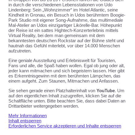
in durch die verschiedenen Lebensstationen von Udo
Lindenberg: Sein „Wohnzimmer“ im Hotel Atlantic, seine
Kindheit in Gronau, ein Besuch in Udos berühmtem Boogie-
Park Studio mit eigener Song-Aufnahme, das multimediale
Mal-Atelier an Udos einzigartiger Likörelle-Bar. Höhepunkt
der Reise ist ein sattes Hightech-Konzerterlebnis mittels
Virtual Reality, bei dem man gemeinsam mit dem
bekanntesten deutschen Rockstar auf der Bühne steht und
hautnah das Gefühl miterlebt, vor über 14.000 Menschen
aufzutreten.
Eine geniale Ausstellung und Erlebniswelt für Touristen,
Fans und alle, die Spaß haben wollen. Egal ob jung oder alt,
jeder kann mitmachen und sich begeistern lassen. Hier gibt
es Erkenntnisgewinn mit dem berühmten Lämpchen, das
einem aufgeht. Zum Staunen, Mitmachen und Anfassen.
Sie sehen gerade einen Platzhalterinhalt von
YouTube
. Um
auf den eigentlichen Inhalt zuzugreifen, klicken Sie auf die
Schaltfläche unten. Bitte beachten Sie, dass dabei Daten an
Drittanbieter weitergegeben werden.
Mehr Informationen
Inhalt entsperren
Erforderlichen Service akzeptieren und Inhalte entsperren