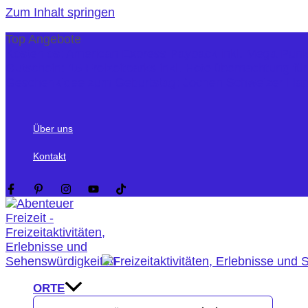
Zum Inhalt springen
Top Angebote
Kostenlos: American Express Payback inkl. Mega Pun
Gutschein: 15 Freizeitparks inkl. Hotelübernachtung fü
Geschenkidee zum Geburtstag: Jochen Schweizer Ha
Über uns
Kontakt
ORTE