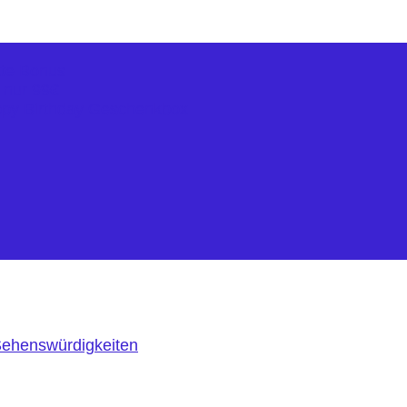
kte Bonus
r nur 99€
ppy Birthday Geschenkbox