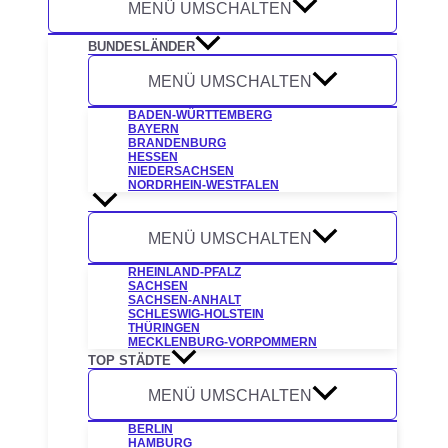
MENÜ UMSCHALTEN
BUNDESLÄNDER
MENÜ UMSCHALTEN
BADEN-WÜRTTEMBERG
BAYERN
BRANDENBURG
HESSEN
NIEDERSACHSEN
NORDRHEIN-WESTFALEN
MENÜ UMSCHALTEN
RHEINLAND-PFALZ
SACHSEN
SACHSEN-ANHALT
SCHLESWIG-HOLSTEIN
THÜRINGEN
MECKLENBURG-VORPOMMERN
TOP STÄDTE
MENÜ UMSCHALTEN
BERLIN
HAMBURG