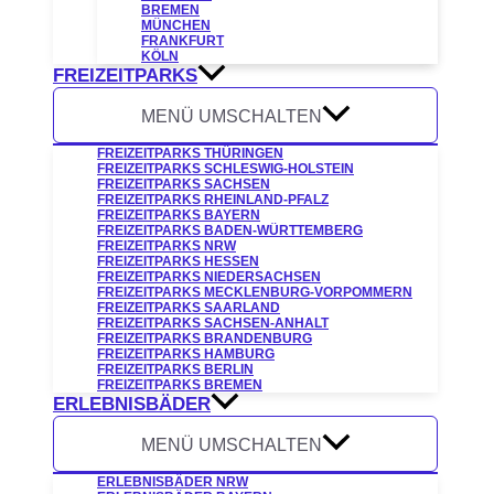
BREMEN
MÜNCHEN
FRANKFURT
KÖLN
FREIZEITPARKS
MENÜ UMSCHALTEN
FREIZEITPARKS THÜRINGEN
FREIZEITPARKS SCHLESWIG-HOLSTEIN
FREIZEITPARKS SACHSEN
FREIZEITPARKS RHEINLAND-PFALZ
FREIZEITPARKS BAYERN
FREIZEITPARKS BADEN-WÜRTTEMBERG
FREIZEITPARKS NRW
FREIZEITPARKS HESSEN
FREIZEITPARKS NIEDERSACHSEN
FREIZEITPARKS MECKLENBURG-VORPOMMERN
FREIZEITPARKS SAARLAND
FREIZEITPARKS SACHSEN-ANHALT
FREIZEITPARKS BRANDENBURG
FREIZEITPARKS HAMBURG
FREIZEITPARKS BERLIN
FREIZEITPARKS BREMEN
ERLEBNISBÄDER
MENÜ UMSCHALTEN
ERLEBNISBÄDER NRW