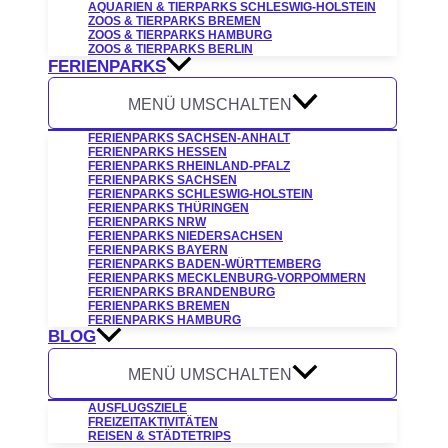
AQUARIEN & TIERPARKS SCHLESWIG-HOLSTEIN
ZOOS & TIERPARKS BREMEN
ZOOS & TIERPARKS HAMBURG
ZOOS & TIERPARKS BERLIN
FERIENPARKS
MENÜ UMSCHALTEN
FERIENPARKS SACHSEN-ANHALT
FERIENPARKS HESSEN
FERIENPARKS RHEINLAND-PFALZ
FERIENPARKS SACHSEN
FERIENPARKS SCHLESWIG-HOLSTEIN
FERIENPARKS THÜRINGEN
FERIENPARKS NRW
FERIENPARKS NIEDERSACHSEN
FERIENPARKS BAYERN
FERIENPARKS BADEN-WÜRTTEMBERG
FERIENPARKS MECKLENBURG-VORPOMMERN
FERIENPARKS BRANDENBURG
FERIENPARKS BREMEN
FERIENPARKS HAMBURG
BLOG
MENÜ UMSCHALTEN
AUSFLUGSZIELE
FREIZEITAKTIVITÄTEN
REISEN & STÄDTETRIPS