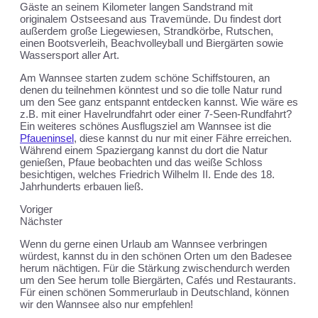
Gäste an seinem Kilometer langen
Sandstrand
mit
originalem Ostseesand aus Travemünde. Du findest dort
außerdem große Liegewiesen, Strandkörbe, Rutschen,
einen Bootsverleih, Beachvolleyball und Biergärten sowie
Wassersport aller Art.
Am Wannsee starten zudem schöne Schiffstouren, an
denen du teilnehmen könntest und so die tolle Natur rund
um den See ganz entspannt entdecken kannst. Wie wäre es
z.B. mit einer Havelrundfahrt oder einer 7-Seen-Rundfahrt?
Ein weiteres schönes Ausflugsziel am Wannsee ist die
Pfaueninsel
, diese kannst du nur mit einer Fähre erreichen.
Während einem Spaziergang kannst du dort die Natur
genießen, Pfaue beobachten und das weiße Schloss
besichtigen, welches Friedrich Wilhelm II. Ende des 18.
Jahrhunderts erbauen ließ.
Voriger
Nächster
Wenn du gerne einen Urlaub am Wannsee verbringen
würdest, kannst du in den schönen Orten um den Badesee
herum nächtigen. Für die Stärkung zwischendurch werden
um den See herum tolle Biergärten, Cafés und Restaurants.
Für einen schönen Sommerurlaub in Deutschland, können
wir den Wannsee also nur empfehlen!