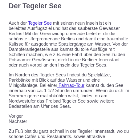
Der Tegeler See
Auch der
Tegeler See
mit seinen neun Inseln ist ein
beliebtes Ausflugsziel und hat das sauberste Gewässer
Berlins! Mit der Greenwichpromenade bietet er dir die
schönste Uferpromenade Berlins und damit eine traumhafte
Kulisse für ausgedehnte Spaziergänge am Wasser. Von der
Dampferanlegestelle aus kannst du tolle Ausflüge mit
Schiffen machen, wie z.B. eine Fahrt über den See zu den
Potsdamer Gewässern, direkt in die Berliner Innenstadt
oder auch vorbei an den Inseln des Tegeler Sees.
Im Norden des Tegeler Sees findest du Spielplätze,
Parkbänke mit Blick auf das Wasser und eine
Minigolfanlage. Bei einer
Fahrrad-Tour
kannst du den See
innerhalb von ca. 1 1/2 Stunden umrunden. Wenn du dich im
Sommer gerne mal abkühlen willst, findest du am
Nordwestufer das Freibad Tegeler See sowie weitere
Badestellen am Ufer des Sees.
Voriger
Nächster
Zu Fuß bist du ganz schnell in der Tegeler Innenstadt, wo du
schöne Cafés und Restaurants, sowie attraktive