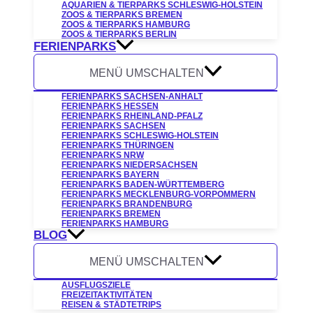
AQUARIEN & TIERPARKS SCHLESWIG-HOLSTEIN
ZOOS & TIERPARKS BREMEN
ZOOS & TIERPARKS HAMBURG
ZOOS & TIERPARKS BERLIN
FERIENPARKS
MENÜ UMSCHALTEN
FERIENPARKS SACHSEN-ANHALT
FERIENPARKS HESSEN
FERIENPARKS RHEINLAND-PFALZ
FERIENPARKS SACHSEN
FERIENPARKS SCHLESWIG-HOLSTEIN
FERIENPARKS THÜRINGEN
FERIENPARKS NRW
FERIENPARKS NIEDERSACHSEN
FERIENPARKS BAYERN
FERIENPARKS BADEN-WÜRTTEMBERG
FERIENPARKS MECKLENBURG-VORPOMMERN
FERIENPARKS BRANDENBURG
FERIENPARKS BREMEN
FERIENPARKS HAMBURG
BLOG
MENÜ UMSCHALTEN
AUSFLUGSZIELE
FREIZEITAKTIVITÄTEN
REISEN & STÄDTETRIPS