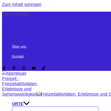
Zum Inhalt springen
Top Angebote
Kostenlos: American Express Payback inkl. Mega Pun
Gutschein: 15 Freizeitparks inkl. Hotelübernachtung fü
Geschenkidee zum Geburtstag: Jochen Schweizer Ha
Über uns
Kontakt
ORTE