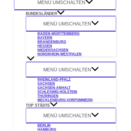
MENÜ UMSCHALTEN
BUNDESLÄNDER
MENÜ UMSCHALTEN
BADEN-WÜRTTEMBERG
BAYERN
BRANDENBURG
HESSEN
NIEDERSACHSEN
NORDRHEIN-WESTFALEN
MENÜ UMSCHALTEN
RHEINLAND-PFALZ
SACHSEN
SACHSEN-ANHALT
SCHLESWIG-HOLSTEIN
THÜRINGEN
MECKLENBURG-VORPOMMERN
TOP STÄDTE
MENÜ UMSCHALTEN
BERLIN
HAMBURG