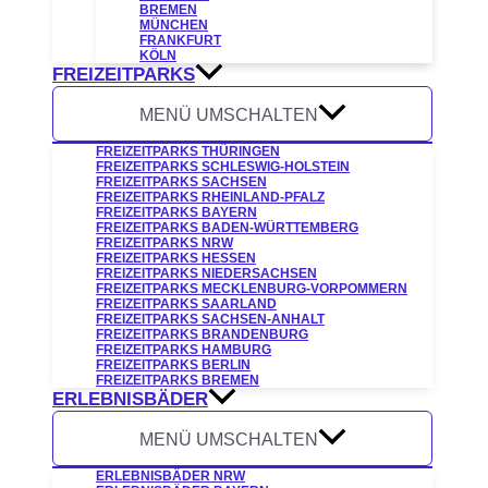
BREMEN
MÜNCHEN
FRANKFURT
KÖLN
FREIZEITPARKS
MENÜ UMSCHALTEN
FREIZEITPARKS THÜRINGEN
FREIZEITPARKS SCHLESWIG-HOLSTEIN
FREIZEITPARKS SACHSEN
FREIZEITPARKS RHEINLAND-PFALZ
FREIZEITPARKS BAYERN
FREIZEITPARKS BADEN-WÜRTTEMBERG
FREIZEITPARKS NRW
FREIZEITPARKS HESSEN
FREIZEITPARKS NIEDERSACHSEN
FREIZEITPARKS MECKLENBURG-VORPOMMERN
FREIZEITPARKS SAARLAND
FREIZEITPARKS SACHSEN-ANHALT
FREIZEITPARKS BRANDENBURG
FREIZEITPARKS HAMBURG
FREIZEITPARKS BERLIN
FREIZEITPARKS BREMEN
ERLEBNISBÄDER
MENÜ UMSCHALTEN
ERLEBNISBÄDER NRW