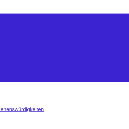
kte Bonus
r nur 99€
ppy Birthday Geschenkbox