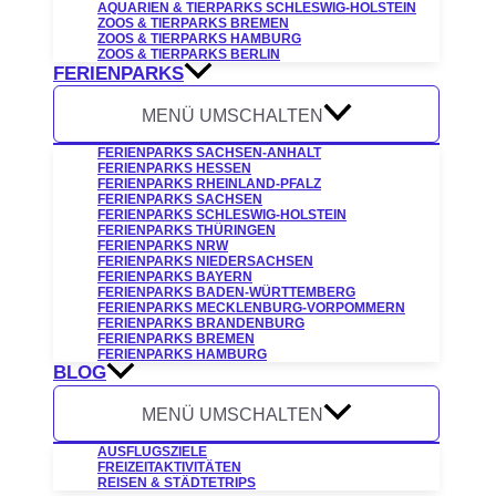
AQUARIEN & TIERPARKS SCHLESWIG-HOLSTEIN
ZOOS & TIERPARKS BREMEN
ZOOS & TIERPARKS HAMBURG
ZOOS & TIERPARKS BERLIN
FERIENPARKS
MENÜ UMSCHALTEN
FERIENPARKS SACHSEN-ANHALT
FERIENPARKS HESSEN
FERIENPARKS RHEINLAND-PFALZ
FERIENPARKS SACHSEN
FERIENPARKS SCHLESWIG-HOLSTEIN
FERIENPARKS THÜRINGEN
FERIENPARKS NRW
FERIENPARKS NIEDERSACHSEN
FERIENPARKS BAYERN
FERIENPARKS BADEN-WÜRTTEMBERG
FERIENPARKS MECKLENBURG-VORPOMMERN
FERIENPARKS BRANDENBURG
FERIENPARKS BREMEN
FERIENPARKS HAMBURG
BLOG
MENÜ UMSCHALTEN
AUSFLUGSZIELE
FREIZEITAKTIVITÄTEN
REISEN & STÄDTETRIPS