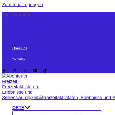
Zum Inhalt springen
Top Angebote
Kostenlos: American Express Payback inkl. Mega Pun
Gutschein: 15 Freizeitparks inkl. Hotelübernachtung fü
Geschenkidee zum Geburtstag: Jochen Schweizer Ha
Über uns
Kontakt
ORTE