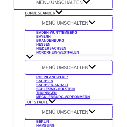
MENÜ UMSCHALTEN
BUNDESLÄNDER
MENÜ UMSCHALTEN
BADEN-WÜRTTEMBERG
BAYERN
BRANDENBURG
HESSEN
NIEDERSACHSEN
NORDRHEIN-WESTFALEN
MENÜ UMSCHALTEN
RHEINLAND-PFALZ
SACHSEN
SACHSEN-ANHALT
SCHLESWIG-HOLSTEIN
THÜRINGEN
MECKLENBURG-VORPOMMERN
TOP STÄDTE
MENÜ UMSCHALTEN
BERLIN
HAMBURG