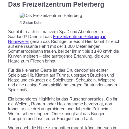
Das Freizeitzentrum Peterberg
© Stefan Kuhn
Sucht ihr nach ultimativem Spaß und Abenteuer im
Saarland? Dann ist das
Freizeitzentrum Peterberg in
Nonnweiler
genau das Richtige für euch! Hier könnt ihr euch
auf eine rasante Fahrt mit der 1.000 Meter langen
Sommerrodelbahn freuen, bei der ihr mit bis zu 40 km/h die
Kurven meistert – eine aufregende Erfahrung, die eure
Haare zum Fliegen bringt.
Für die kleineren Gäste ist das Druidendorf ein echter
Spielplatz-Hit. Klettert auf Türme, überquert Brücken und
Netze und erkundet die Spielhütten. Schaukeln, Wipptiere
und eine riesige Sandspielfläche sorgen für stundenlangen
Spielspaß.
Ein besonderes Highlight ist das Rutschenparadies. Ob ihr
die Wellen-, Röhren- oder Höllenrutsche bevorzugt, dort
könnt ihr alle drei ausprobieren und dabei die Zeit beim
Wettrutschen stoppen. Oder springt auf das Bungee-
Trampolin und lasst eurer Energie freien Lauf.
Wenn euch die Hitze zu schaffen macht, könnt ihr euch in