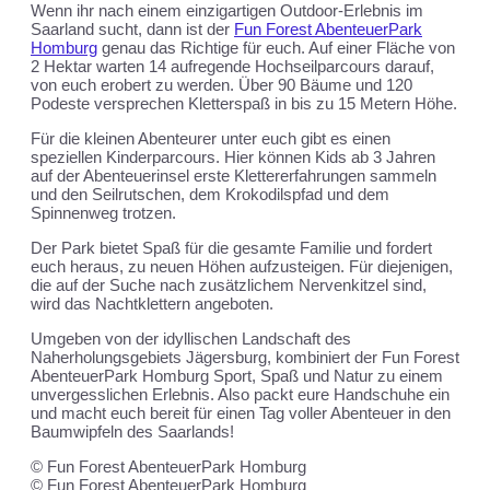
Wenn ihr nach einem einzigartigen Outdoor-Erlebnis im
Saarland sucht, dann ist der
Fun Forest AbenteuerPark
Homburg
genau das Richtige für euch. Auf einer Fläche von
2 Hektar warten 14 aufregende Hochseilparcours darauf,
von euch erobert zu werden. Über 90 Bäume und 120
Podeste versprechen Kletterspaß in bis zu 15 Metern Höhe.
Für die kleinen Abenteurer unter euch gibt es einen
speziellen Kinderparcours. Hier können Kids ab 3 Jahren
auf der Abenteuerinsel erste Klettererfahrungen sammeln
und den Seilrutschen, dem Krokodilspfad und dem
Spinnenweg trotzen.
Der Park bietet Spaß für die gesamte Familie und fordert
euch heraus, zu neuen Höhen aufzusteigen. Für diejenigen,
die auf der Suche nach zusätzlichem Nervenkitzel sind,
wird das Nachtklettern angeboten.
Umgeben von der idyllischen Landschaft des
Naherholungsgebiets Jägersburg, kombiniert der Fun Forest
AbenteuerPark Homburg Sport, Spaß und Natur zu einem
unvergesslichen Erlebnis. Also packt eure Handschuhe ein
und macht euch bereit für einen Tag voller Abenteuer in den
Baumwipfeln des Saarlands!
© Fun Forest AbenteuerPark Homburg
© Fun Forest AbenteuerPark Homburg