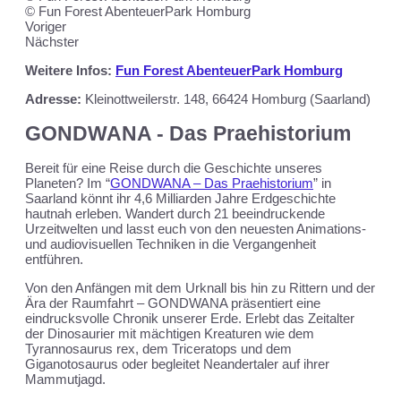
© Fun Forest AbenteuerPark Homburg
Voriger
Nächster
Weitere Infos:
Fun Forest AbenteuerPark Homburg
Adresse:
Kleinottweilerstr. 148, 66424 Homburg (Saarland)
GONDWANA - Das Praehistorium
Bereit für eine Reise durch die Geschichte unseres
Planeten? Im “
GONDWANA – Das Praehistorium
” in
Saarland könnt ihr 4,6 Milliarden Jahre Erdgeschichte
hautnah erleben. Wandert durch 21 beeindruckende
Urzeitwelten und lasst euch von den neuesten Animations-
und audiovisuellen Techniken in die Vergangenheit
entführen.
Von den Anfängen mit dem Urknall bis hin zu Rittern und der
Ära der Raumfahrt – GONDWANA präsentiert eine
eindrucksvolle Chronik unserer Erde. Erlebt das Zeitalter
der Dinosaurier mit mächtigen Kreaturen wie dem
Tyrannosaurus rex, dem Triceratops und dem
Giganotosaurus oder begleitet Neandertaler auf ihrer
Mammutjagd.