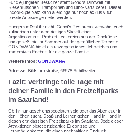
Für die jüngeren Besucher steht Gondi’s Dinowelt mit
Riesenrutschen, Trampolinen und Dino-Karts bereit. Dieser
Indoor-Spielplatz kann allerdings nur noch exklusiv für
private Anlässe gemietet werden.
Hungern müsst ihr nicht: Gondi’s Restaurant verwöhnt euch
kulinarisch unter dem riesigen Skelett eines
Argentinosaurus. Probiert Leckereien aus der Dinoküche
und genießt sie im Sommer auf der gemütlichen Terrasse.
GONDWANA bietet ein unvergessliches, lehrreiches und
immersives Erlebnis für die ganze Familie.
Weitere Infos:
GONDWANA
Adresse:
Bildstockstraße, 66578 Schiffweiler
Fazit: Verbringe tolle Tage mit
deiner Familie in den Freizeitparks
im Saarland!
Ob ihr nun geschichtsbegeistert seid oder das Abenteuer in
den Höhen sucht, Spaß und Lernen gehen Hand in Hand in
diesen erstklassigen Freizeitparks im Saarland. Jede dieser
Attraktionen bietet einzigartige Erlebnisse und
Lernmöglichkeiten, die einen nachhaltigen Eindruck