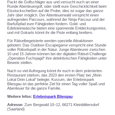
Packt die Golfschläger aus und versucht euch an einer
Runde Abenteuergolf, oder stellt eure Geschicklichkeit beim
Eisstockschießen auf die Probe, dies ist sogar das ganze
Jahr über möglich. Der Abenteuerwald verspricht einen
aufregenden Parcours, während der Ninja Parcour und der
Barfußpfad eure Fähigkeiten fordern. Gold- und
Edelsteinwäsche bieten eine spannende Entdeckungsreise,
und mit Gokarts könnt ihr die Piste entlang brettern.
Für Rätselbegeisterte werden spezielle Attraktionen
geboten: Das Outdoor-Escapegame verspricht eine Stunde
voller Rätselspaß in der Natur. Junge Abenteurer zwischen
10 und 15 Jahren können bei der digitalen Rätsel-Challenge
„Operation Fuchsjagd“ ihre detektivischen Fähigkeiten unter
Beweis stellen.
Nach so viel Aufregung könnt ihr euch in dem prämierten
Restaurant stärken, das 2023 den ersten Platz bei „Mein
Lokal Dein Lokal“ belegte. Kurzum, der Erlebnispark
Bliesgau ist das perfekte Ziel für einen Tag voller Spaß und
Abenteuer für die ganze Familie.
Weitere Infos:
Erlebnispark Bliesgau
Adresse:
Zum Bergwald 10–12, 66271 Kleinblittersdorf
(Saarland)