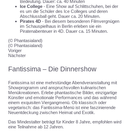
Bedeutung. Dauer: ca. 40 Minuten
Ice College
- Eine Show auf Schlittschuhen, bei der
es um die Schüler des Ice Colleges und deren
Abschlussball geht. Dauer ca. 20 Minuten.
Pirates 4D
- Bei diesem besonderen Filmvergnügen
im Schauspielhaus in Berlin erleben sie ein
Piratenabenteuer in 4D. Dauer ca. 15 Minuten.
(© Phantasialand)
(© Phantasialand)
Voriger
Nächster
Fantissima – Die Dinnershow
Fantissima ist eine mehrstündige Abendveranstaltung mit
Showprogramm und anspruchsvollen kulinarischen
Menükreationen. Erlebe phantastische Bilder, einzigartige
Künstler und emotionale Performances und das während
einem exquisiten Viergangmenü. Ob klassisch oder
vegetarisch: das Fantissima-Menü ist eine faszinierende
Neuentdeckung zwischen Heimat und Exotik.
Das Mindestalter beträgt für Kinder 8 Jahre, empfohlen wird
eine Teilnahme ab 12 Jahren.