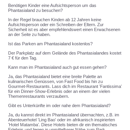
Benötigen Kinder eine Aufsichtsperson um das
Phantasialand zu besuchen?
In der Regel brauchen Kinden ab 12 Jahren keine
Aufsichtsperson oder ein Schreiben der Eltern. Zur
Sicherheit ist es aber empfehlendswert einen Erwachsenen
an der Seite zu haben.
Ist das Parken am Phantasialand kostenlos?
Der Parkplatz auf dem Gelände des Phantasialandes kostet
7 € für den Tag.
Kann man im Phantasialand auch gut essen gehen?
Ja, das Phantasialand bietet eine breite Palette an
kulinarischen Genüssen, von Fast Food bis hin zu
Gourmet-Restaurants. Lass dich im Restaurant 'Fantissima'
für ein Dinner-Show-Erlebnis oder an einem der vielen
Themenrestaurants verzaubern.
Gibt es Unterkünfte im oder nahe dem Phantasialand?
Ja, du kannst direkt im Phantasialand übernachten, z.B. im
Abenteuerhotel 'Ling Bao' oder im afrikanisch inspirierten
'Hotel Matamba'. Diese Hotels bieten dir ein thematisches
Erlebnis und liegen in unmittelbarer Nähe zum Park.