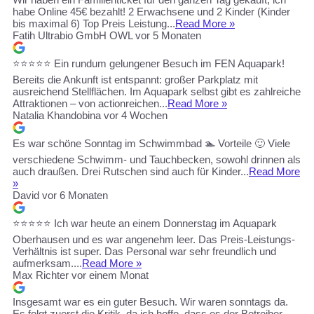
habe Online 45€ bezahlt! 2 Erwachsene und 2 Kinder (Kinder
bis maximal 6) Top Preis Leistung...
Read More »
Fatih Ultrabio GmbH OWL
vor 5 Monaten
⭐⭐⭐⭐⭐ Ein rundum gelungener Besuch im FEN Aquapark!
Bereits die Ankunft ist entspannt: großer Parkplatz mit
ausreichend Stellflächen. Im Aquapark selbst gibt es zahlreiche
Attraktionen – von actionreichen...
Read More »
Natalia Khandobina
vor 4 Wochen
Es war schöne Sonntag im Schwimmbad 🏊 Vorteile 🙂 Viele
verschiedene Schwimm- und Tauchbecken, sowohl drinnen als
auch draußen. Drei Rutschen sind auch für Kinder...
Read More
»
David
vor 6 Monaten
⭐️⭐️⭐️⭐️⭐️ Ich war heute an einem Donnerstag im Aquapark
Oberhausen und es war angenehm leer. Das Preis-Leistungs-
Verhältnis ist super. Das Personal war sehr freundlich und
aufmerksam....
Read More »
Max Richter
vor einem Monat
Insgesamt war es ein guter Besuch. Wir waren sonntags da.
Es folgt zuerst die Kritik, da ich hoffe, dass es der Betreiber