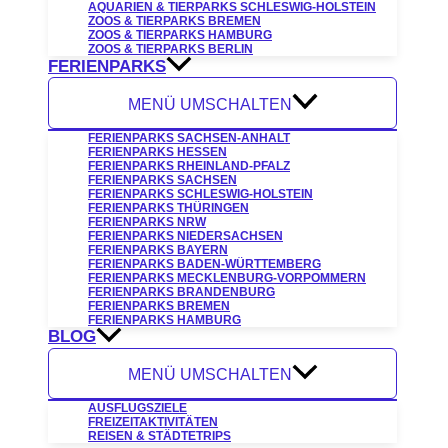
AQUARIEN & TIERPARKS SCHLESWIG-HOLSTEIN
ZOOS & TIERPARKS BREMEN
ZOOS & TIERPARKS HAMBURG
ZOOS & TIERPARKS BERLIN
FERIENPARKS
MENÜ UMSCHALTEN
FERIENPARKS SACHSEN-ANHALT
FERIENPARKS HESSEN
FERIENPARKS RHEINLAND-PFALZ
FERIENPARKS SACHSEN
FERIENPARKS SCHLESWIG-HOLSTEIN
FERIENPARKS THÜRINGEN
FERIENPARKS NRW
FERIENPARKS NIEDERSACHSEN
FERIENPARKS BAYERN
FERIENPARKS BADEN-WÜRTTEMBERG
FERIENPARKS MECKLENBURG-VORPOMMERN
FERIENPARKS BRANDENBURG
FERIENPARKS BREMEN
FERIENPARKS HAMBURG
BLOG
MENÜ UMSCHALTEN
AUSFLUGSZIELE
FREIZEITAKTIVITÄTEN
REISEN & STÄDTETRIPS