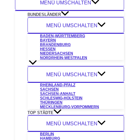
MENÜ UMSCHALTEN
BUNDESLÄNDER
MENÜ UMSCHALTEN
BADEN-WÜRTTEMBERG
BAYERN
BRANDENBURG
HESSEN
NIEDERSACHSEN
NORDRHEIN-WESTFALEN
MENÜ UMSCHALTEN
RHEINLAND-PFALZ
SACHSEN
SACHSEN-ANHALT
SCHLESWIG-HOLSTEIN
THÜRINGEN
MECKLENBURG-VORPOMMERN
TOP STÄDTE
MENÜ UMSCHALTEN
BERLIN
HAMBURG