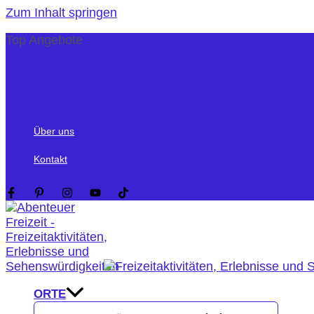
Zum Inhalt springen
Top Angebote
Kostenlos: American Express Payback inkl. Mega Pun
Gutschein: 15 Freizeitparks inkl. Hotelübernachtung fü
Geschenkidee zum Geburtstag: Jochen Schweizer Ha
Über uns
Kontakt
ORTE