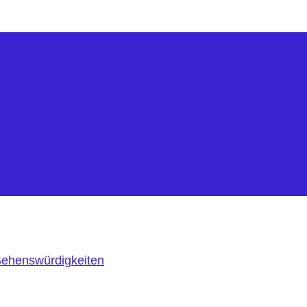
kte Bonus
r nur 99€
ppy Birthday Geschenkbox