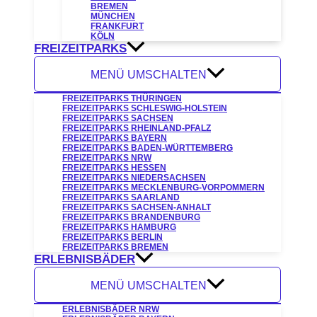
BREMEN
MÜNCHEN
FRANKFURT
KÖLN
FREIZEITPARKS
MENÜ UMSCHALTEN
FREIZEITPARKS THÜRINGEN
FREIZEITPARKS SCHLESWIG-HOLSTEIN
FREIZEITPARKS SACHSEN
FREIZEITPARKS RHEINLAND-PFALZ
FREIZEITPARKS BAYERN
FREIZEITPARKS BADEN-WÜRTTEMBERG
FREIZEITPARKS NRW
FREIZEITPARKS HESSEN
FREIZEITPARKS NIEDERSACHSEN
FREIZEITPARKS MECKLENBURG-VORPOMMERN
FREIZEITPARKS SAARLAND
FREIZEITPARKS SACHSEN-ANHALT
FREIZEITPARKS BRANDENBURG
FREIZEITPARKS HAMBURG
FREIZEITPARKS BERLIN
FREIZEITPARKS BREMEN
ERLEBNISBÄDER
MENÜ UMSCHALTEN
ERLEBNISBÄDER NRW