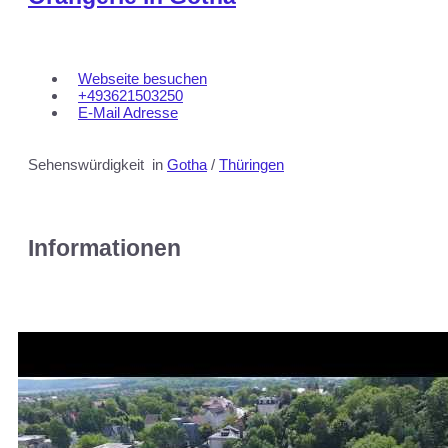
Webseite besuchen
+493621503250
E-Mail Adresse
Sehenswürdigkeit
in
Gotha
/
Thüringen
Informationen