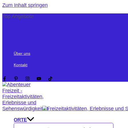
Zum Inhalt springen
Top Angebote
Kostenlos: American Express Payback inkl. Mega Pun
Gutschein: 15 Freizeitparks inkl. Hotelübernachtung fü
Geschenkidee zum Geburtstag: Jochen Schweizer Ha
Über uns
Kontakt
ORTE