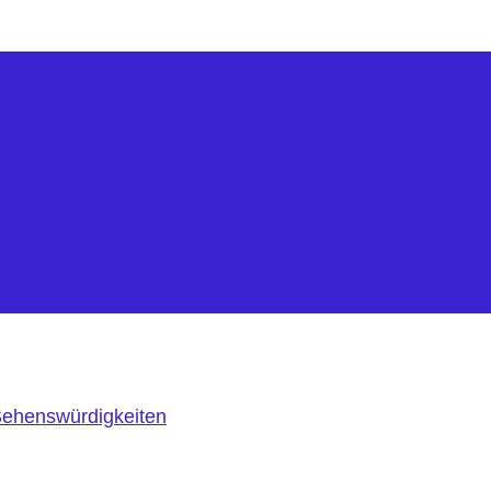
kte Bonus
r nur 99€
ppy Birthday Geschenkbox