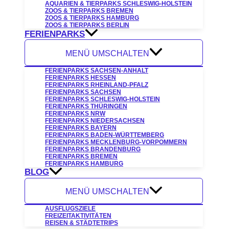
AQUARIEN & TIERPARKS SCHLESWIG-HOLSTEIN
ZOOS & TIERPARKS BREMEN
ZOOS & TIERPARKS HAMBURG
ZOOS & TIERPARKS BERLIN
FERIENPARKS
MENÜ UMSCHALTEN
FERIENPARKS SACHSEN-ANHALT
FERIENPARKS HESSEN
FERIENPARKS RHEINLAND-PFALZ
FERIENPARKS SACHSEN
FERIENPARKS SCHLESWIG-HOLSTEIN
FERIENPARKS THÜRINGEN
FERIENPARKS NRW
FERIENPARKS NIEDERSACHSEN
FERIENPARKS BAYERN
FERIENPARKS BADEN-WÜRTTEMBERG
FERIENPARKS MECKLENBURG-VORPOMMERN
FERIENPARKS BRANDENBURG
FERIENPARKS BREMEN
FERIENPARKS HAMBURG
BLOG
MENÜ UMSCHALTEN
AUSFLUGSZIELE
FREIZEITAKTIVITÄTEN
REISEN & STÄDTETRIPS