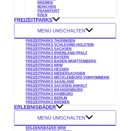
BREMEN
MÜNCHEN
FRANKFURT
KÖLN
FREIZEITPARKS
MENÜ UMSCHALTEN
FREIZEITPARKS THÜRINGEN
FREIZEITPARKS SCHLESWIG-HOLSTEIN
FREIZEITPARKS SACHSEN
FREIZEITPARKS RHEINLAND-PFALZ
FREIZEITPARKS BAYERN
FREIZEITPARKS BADEN-WÜRTTEMBERG
FREIZEITPARKS NRW
FREIZEITPARKS HESSEN
FREIZEITPARKS NIEDERSACHSEN
FREIZEITPARKS MECKLENBURG-VORPOMMERN
FREIZEITPARKS SAARLAND
FREIZEITPARKS SACHSEN-ANHALT
FREIZEITPARKS BRANDENBURG
FREIZEITPARKS HAMBURG
FREIZEITPARKS BERLIN
FREIZEITPARKS BREMEN
ERLEBNISBÄDER
MENÜ UMSCHALTEN
ERLEBNISBÄDER NRW