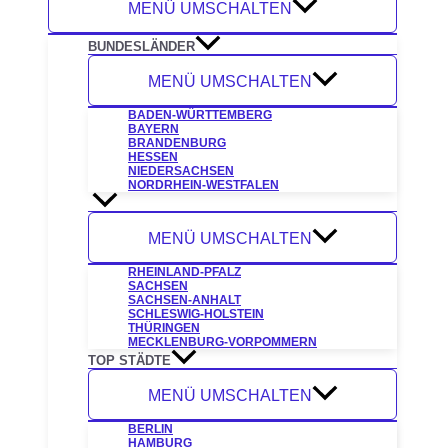
MENÜ UMSCHALTEN
BUNDESLÄNDER
MENÜ UMSCHALTEN
BADEN-WÜRTTEMBERG
BAYERN
BRANDENBURG
HESSEN
NIEDERSACHSEN
NORDRHEIN-WESTFALEN
MENÜ UMSCHALTEN
RHEINLAND-PFALZ
SACHSEN
SACHSEN-ANHALT
SCHLESWIG-HOLSTEIN
THÜRINGEN
MECKLENBURG-VORPOMMERN
TOP STÄDTE
MENÜ UMSCHALTEN
BERLIN
HAMBURG