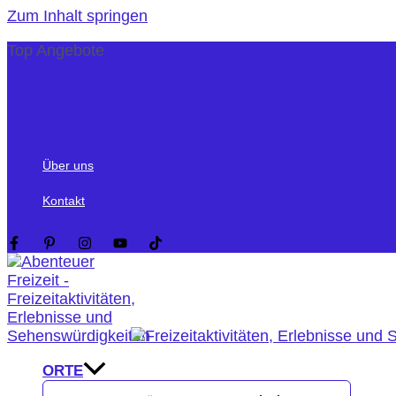
Zum Inhalt springen
Top Angebote
Kostenlos: American Express Payback inkl. Mega Pun
Gutschein: 15 Freizeitparks inkl. Hotelübernachtung fü
Geschenkidee zum Geburtstag: Jochen Schweizer Ha
Über uns
Kontakt
ORTE