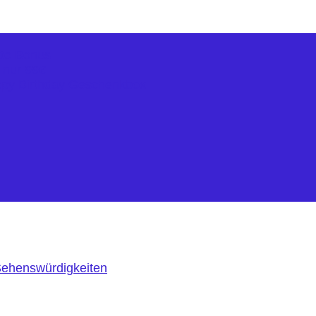
kte Bonus
r nur 99€
ppy Birthday Geschenkbox