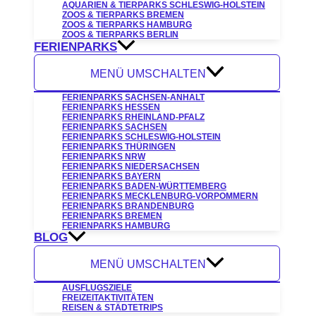
AQUARIEN & TIERPARKS SCHLESWIG-HOLSTEIN
ZOOS & TIERPARKS BREMEN
ZOOS & TIERPARKS HAMBURG
ZOOS & TIERPARKS BERLIN
FERIENPARKS
MENÜ UMSCHALTEN
FERIENPARKS SACHSEN-ANHALT
FERIENPARKS HESSEN
FERIENPARKS RHEINLAND-PFALZ
FERIENPARKS SACHSEN
FERIENPARKS SCHLESWIG-HOLSTEIN
FERIENPARKS THÜRINGEN
FERIENPARKS NRW
FERIENPARKS NIEDERSACHSEN
FERIENPARKS BAYERN
FERIENPARKS BADEN-WÜRTTEMBERG
FERIENPARKS MECKLENBURG-VORPOMMERN
FERIENPARKS BRANDENBURG
FERIENPARKS BREMEN
FERIENPARKS HAMBURG
BLOG
MENÜ UMSCHALTEN
AUSFLUGSZIELE
FREIZEITAKTIVITÄTEN
REISEN & STÄDTETRIPS