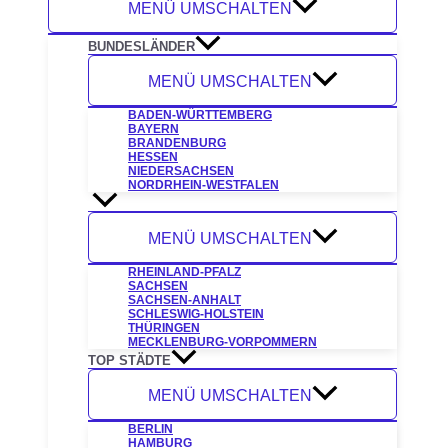
MENÜ UMSCHALTEN
BUNDESLÄNDER
MENÜ UMSCHALTEN
BADEN-WÜRTTEMBERG
BAYERN
BRANDENBURG
HESSEN
NIEDERSACHSEN
NORDRHEIN-WESTFALEN
MENÜ UMSCHALTEN
RHEINLAND-PFALZ
SACHSEN
SACHSEN-ANHALT
SCHLESWIG-HOLSTEIN
THÜRINGEN
MECKLENBURG-VORPOMMERN
TOP STÄDTE
MENÜ UMSCHALTEN
BERLIN
HAMBURG