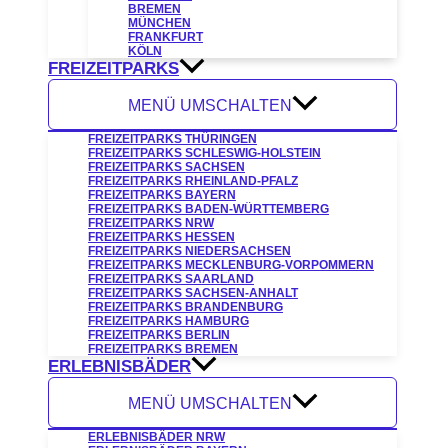
BREMEN
MÜNCHEN
FRANKFURT
KÖLN
FREIZEITPARKS
MENÜ UMSCHALTEN
FREIZEITPARKS THÜRINGEN
FREIZEITPARKS SCHLESWIG-HOLSTEIN
FREIZEITPARKS SACHSEN
FREIZEITPARKS RHEINLAND-PFALZ
FREIZEITPARKS BAYERN
FREIZEITPARKS BADEN-WÜRTTEMBERG
FREIZEITPARKS NRW
FREIZEITPARKS HESSEN
FREIZEITPARKS NIEDERSACHSEN
FREIZEITPARKS MECKLENBURG-VORPOMMERN
FREIZEITPARKS SAARLAND
FREIZEITPARKS SACHSEN-ANHALT
FREIZEITPARKS BRANDENBURG
FREIZEITPARKS HAMBURG
FREIZEITPARKS BERLIN
FREIZEITPARKS BREMEN
ERLEBNISBÄDER
MENÜ UMSCHALTEN
ERLEBNISBÄDER NRW