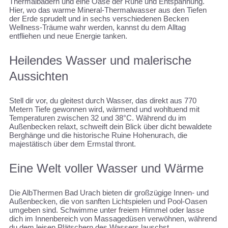
Thermalbädern und eine Oase der Ruhe und Entspannung.
Hier, wo das warme Mineral-Thermalwasser aus den Tiefen
der Erde sprudelt und in sechs verschiedenen Becken
Wellness-Träume wahr werden, kannst du dem Alltag
entfliehen und neue Energie tanken.
Heilendes Wasser und malerische
Aussichten
Stell dir vor, du gleitest durch Wasser, das direkt aus 770
Metern Tiefe gewonnen wird, wärmend und wohltuend mit
Temperaturen zwischen 32 und 38°C. Während du im
Außenbecken relaxt, schweift dein Blick über dicht bewaldete
Berghänge und die historische Ruine Hohenurach, die
majestätisch über dem Ermstal thront.
Eine Welt voller Wasser und Wärme
Die AlbThermen Bad Urach bieten dir großzügige Innen- und
Außenbecken, die von sanften Lichtspielen und Pool-Oasen
umgeben sind. Schwimme unter freiem Himmel oder lasse
dich im Innenbereich von Massagedüsen verwöhnen, während
du dem leisen Plätschern des Wassers lauschst.