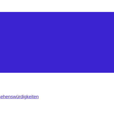
kte Bonus
r nur 99€
ppy Birthday Geschenkbox