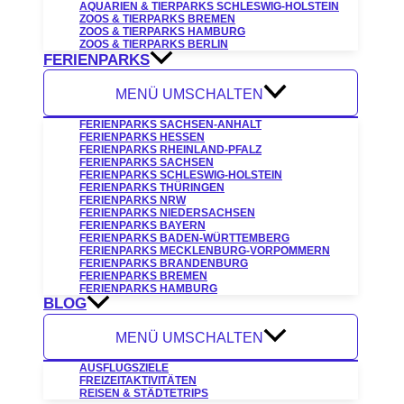
AQUARIEN & TIERPARKS SCHLESWIG-HOLSTEIN
ZOOS & TIERPARKS BREMEN
ZOOS & TIERPARKS HAMBURG
ZOOS & TIERPARKS BERLIN
FERIENPARKS
MENÜ UMSCHALTEN
FERIENPARKS SACHSEN-ANHALT
FERIENPARKS HESSEN
FERIENPARKS RHEINLAND-PFALZ
FERIENPARKS SACHSEN
FERIENPARKS SCHLESWIG-HOLSTEIN
FERIENPARKS THÜRINGEN
FERIENPARKS NRW
FERIENPARKS NIEDERSACHSEN
FERIENPARKS BAYERN
FERIENPARKS BADEN-WÜRTTEMBERG
FERIENPARKS MECKLENBURG-VORPOMMERN
FERIENPARKS BRANDENBURG
FERIENPARKS BREMEN
FERIENPARKS HAMBURG
BLOG
MENÜ UMSCHALTEN
AUSFLUGSZIELE
FREIZEITAKTIVITÄTEN
REISEN & STÄDTETRIPS