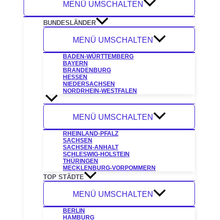
MENÜ UMSCHALTEN
BUNDESLÄNDER
MENÜ UMSCHALTEN
BADEN-WÜRTTEMBERG
BAYERN
BRANDENBURG
HESSEN
NIEDERSACHSEN
NORDRHEIN-WESTFALEN
MENÜ UMSCHALTEN
RHEINLAND-PFALZ
SACHSEN
SACHSEN-ANHALT
SCHLESWIG-HOLSTEIN
THÜRINGEN
MECKLENBURG-VORPOMMERN
TOP STÄDTE
MENÜ UMSCHALTEN
BERLIN
HAMBURG