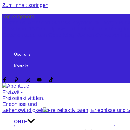
Zum Inhalt springen
Top Angebote
Kostenlos: American Express Payback inkl. Mega Pun
Gutschein: 15 Freizeitparks inkl. Hotelübernachtung fü
Geschenkidee zum Geburtstag: Jochen Schweizer Ha
Über uns
Kontakt
ORTE