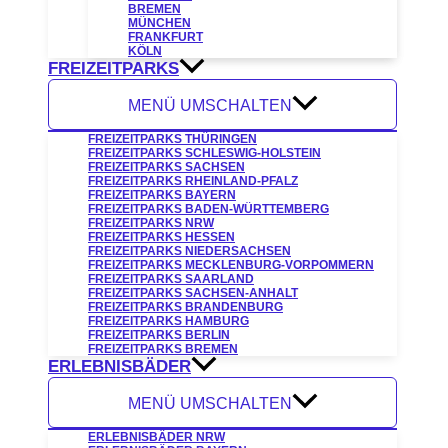
BREMEN
MÜNCHEN
FRANKFURT
KÖLN
FREIZEITPARKS
MENÜ UMSCHALTEN
FREIZEITPARKS THÜRINGEN
FREIZEITPARKS SCHLESWIG-HOLSTEIN
FREIZEITPARKS SACHSEN
FREIZEITPARKS RHEINLAND-PFALZ
FREIZEITPARKS BAYERN
FREIZEITPARKS BADEN-WÜRTTEMBERG
FREIZEITPARKS NRW
FREIZEITPARKS HESSEN
FREIZEITPARKS NIEDERSACHSEN
FREIZEITPARKS MECKLENBURG-VORPOMMERN
FREIZEITPARKS SAARLAND
FREIZEITPARKS SACHSEN-ANHALT
FREIZEITPARKS BRANDENBURG
FREIZEITPARKS HAMBURG
FREIZEITPARKS BERLIN
FREIZEITPARKS BREMEN
ERLEBNISBÄDER
MENÜ UMSCHALTEN
ERLEBNISBÄDER NRW