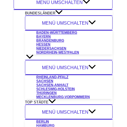
MENÜ UMSCHALTEN
BUNDESLÄNDER
MENÜ UMSCHALTEN
BADEN-WÜRTTEMBERG
BAYERN
BRANDENBURG
HESSEN
NIEDERSACHSEN
NORDRHEIN-WESTFALEN
MENÜ UMSCHALTEN
RHEINLAND-PFALZ
SACHSEN
SACHSEN-ANHALT
SCHLESWIG-HOLSTEIN
THÜRINGEN
MECKLENBURG-VORPOMMERN
TOP STÄDTE
MENÜ UMSCHALTEN
BERLIN
HAMBURG