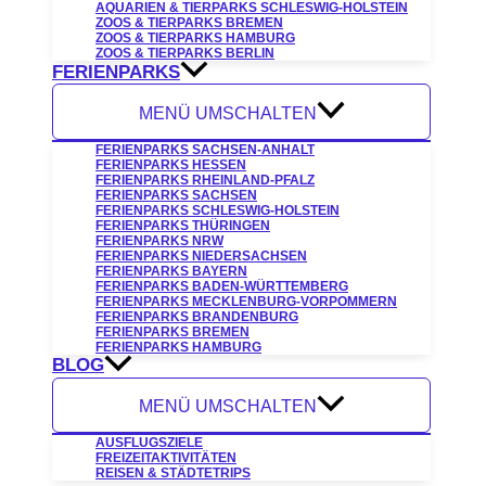
AQUARIEN & TIERPARKS SCHLESWIG-HOLSTEIN
ZOOS & TIERPARKS BREMEN
ZOOS & TIERPARKS HAMBURG
ZOOS & TIERPARKS BERLIN
FERIENPARKS
MENÜ UMSCHALTEN
FERIENPARKS SACHSEN-ANHALT
FERIENPARKS HESSEN
FERIENPARKS RHEINLAND-PFALZ
FERIENPARKS SACHSEN
FERIENPARKS SCHLESWIG-HOLSTEIN
FERIENPARKS THÜRINGEN
FERIENPARKS NRW
FERIENPARKS NIEDERSACHSEN
FERIENPARKS BAYERN
FERIENPARKS BADEN-WÜRTTEMBERG
FERIENPARKS MECKLENBURG-VORPOMMERN
FERIENPARKS BRANDENBURG
FERIENPARKS BREMEN
FERIENPARKS HAMBURG
BLOG
MENÜ UMSCHALTEN
AUSFLUGSZIELE
FREIZEITAKTIVITÄTEN
REISEN & STÄDTETRIPS