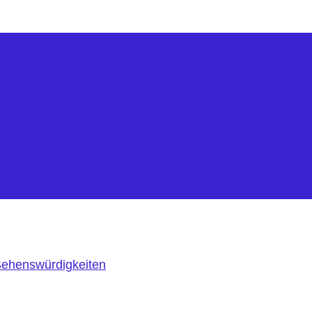
kte Bonus
r nur 99€
ppy Birthday Geschenkbox