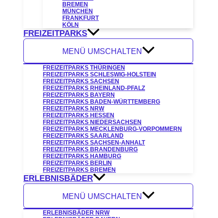
BREMEN
MÜNCHEN
FRANKFURT
KÖLN
FREIZEITPARKS
MENÜ UMSCHALTEN
FREIZEITPARKS THÜRINGEN
FREIZEITPARKS SCHLESWIG-HOLSTEIN
FREIZEITPARKS SACHSEN
FREIZEITPARKS RHEINLAND-PFALZ
FREIZEITPARKS BAYERN
FREIZEITPARKS BADEN-WÜRTTEMBERG
FREIZEITPARKS NRW
FREIZEITPARKS HESSEN
FREIZEITPARKS NIEDERSACHSEN
FREIZEITPARKS MECKLENBURG-VORPOMMERN
FREIZEITPARKS SAARLAND
FREIZEITPARKS SACHSEN-ANHALT
FREIZEITPARKS BRANDENBURG
FREIZEITPARKS HAMBURG
FREIZEITPARKS BERLIN
FREIZEITPARKS BREMEN
ERLEBNISBÄDER
MENÜ UMSCHALTEN
ERLEBNISBÄDER NRW