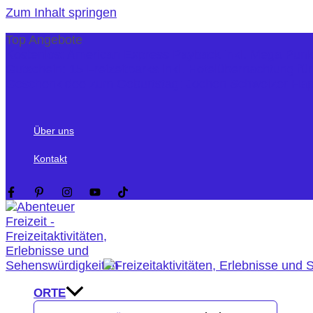
Zum Inhalt springen
Top Angebote
Kostenlos: American Express Payback inkl. Mega Pun
Gutschein: 15 Freizeitparks inkl. Hotelübernachtung fü
Geschenkidee zum Geburtstag: Jochen Schweizer Ha
Über uns
Kontakt
ORTE