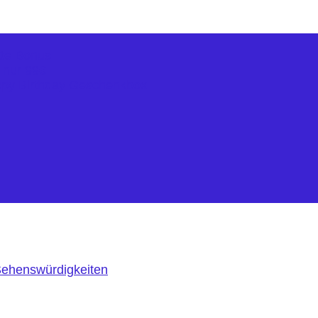
kte Bonus
r nur 99€
ppy Birthday Geschenkbox