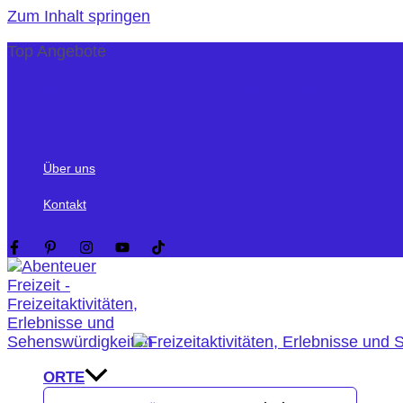
Zum Inhalt springen
Top Angebote
Kostenlos: American Express Payback inkl. Mega Pun
Gutschein: 15 Freizeitparks inkl. Hotelübernachtung fü
Geschenkidee zum Geburtstag: Jochen Schweizer Ha
Über uns
Kontakt
ORTE