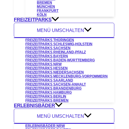
BREMEN
MÜNCHEN
FRANKFURT
KÖLN
FREIZEITPARKS
MENÜ UMSCHALTEN
FREIZEITPARKS THÜRINGEN
FREIZEITPARKS SCHLESWIG-HOLSTEIN
FREIZEITPARKS SACHSEN
FREIZEITPARKS RHEINLAND-PFALZ
FREIZEITPARKS BAYERN
FREIZEITPARKS BADEN-WÜRTTEMBERG
FREIZEITPARKS NRW
FREIZEITPARKS HESSEN
FREIZEITPARKS NIEDERSACHSEN
FREIZEITPARKS MECKLENBURG-VORPOMMERN
FREIZEITPARKS SAARLAND
FREIZEITPARKS SACHSEN-ANHALT
FREIZEITPARKS BRANDENBURG
FREIZEITPARKS HAMBURG
FREIZEITPARKS BERLIN
FREIZEITPARKS BREMEN
ERLEBNISBÄDER
MENÜ UMSCHALTEN
ERLEBNISBÄDER NRW