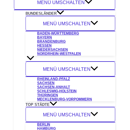
MENÜ UMSCHALTEN
BUNDESLÄNDER
MENÜ UMSCHALTEN
BADEN-WÜRTTEMBERG
BAYERN
BRANDENBURG
HESSEN
NIEDERSACHSEN
NORDRHEIN-WESTFALEN
MENÜ UMSCHALTEN
RHEINLAND-PFALZ
SACHSEN
SACHSEN-ANHALT
SCHLESWIG-HOLSTEIN
THÜRINGEN
MECKLENBURG-VORPOMMERN
TOP STÄDTE
MENÜ UMSCHALTEN
BERLIN
HAMBURG