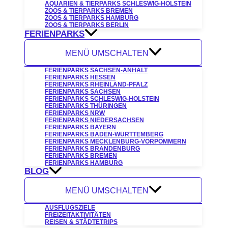
AQUARIEN & TIERPARKS SCHLESWIG-HOLSTEIN
ZOOS & TIERPARKS BREMEN
ZOOS & TIERPARKS HAMBURG
ZOOS & TIERPARKS BERLIN
FERIENPARKS
MENÜ UMSCHALTEN
FERIENPARKS SACHSEN-ANHALT
FERIENPARKS HESSEN
FERIENPARKS RHEINLAND-PFALZ
FERIENPARKS SACHSEN
FERIENPARKS SCHLESWIG-HOLSTEIN
FERIENPARKS THÜRINGEN
FERIENPARKS NRW
FERIENPARKS NIEDERSACHSEN
FERIENPARKS BAYERN
FERIENPARKS BADEN-WÜRTTEMBERG
FERIENPARKS MECKLENBURG-VORPOMMERN
FERIENPARKS BRANDENBURG
FERIENPARKS BREMEN
FERIENPARKS HAMBURG
BLOG
MENÜ UMSCHALTEN
AUSFLUGSZIELE
FREIZEITAKTIVITÄTEN
REISEN & STÄDTETRIPS