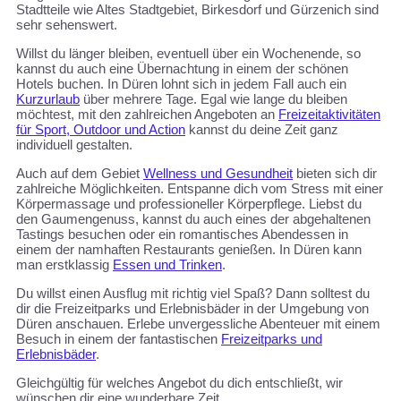
Stadtteile wie Altes Stadtgebiet, Birkesdorf und Gürzenich sind
sehr sehenswert.
Willst du länger bleiben, eventuell über ein Wochenende, so
kannst du auch eine Übernachtung in einem der schönen
Hotels buchen. In Düren lohnt sich in jedem Fall auch ein
Kurzurlaub
über mehrere Tage. Egal wie lange du bleiben
möchtest, mit den zahlreichen Angeboten an
Freizeitaktivitäten
für Sport, Outdoor und Action
kannst du deine Zeit ganz
individuell gestalten.
Auch auf dem Gebiet
Wellness und Gesundheit
bieten sich dir
zahlreiche Möglichkeiten. Entspanne dich vom Stress mit einer
Körpermassage und professioneller Körperpflege. Liebst du
den Gaumengenuss, kannst du auch eines der abgehaltenen
Tastings besuchen oder ein romantisches Abendessen in
einem der namhaften Restaurants genießen. In Düren kann
man erstklassig
Essen und Trinken
.
Du willst einen Ausflug mit richtig viel Spaß? Dann solltest du
dir die Freizeitparks und Erlebnisbäder in der Umgebung von
Düren anschauen. Erlebe unvergessliche Abenteuer mit einem
Besuch in einem der fantastischen
Freizeitparks und
Erlebnisbäder
.
Gleichgültig für welches Angebot du dich entschließt, wir
wünschen dir eine wunderbare Zeit.