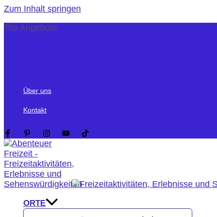
Zum Inhalt springen
Top Angebote
Kostenlos: American Express Payback inkl. Mega Pun
Gutschein: 15 Freizeitparks inkl. Hotelübernachtung fü
Geschenkidee zum Geburtstag: Jochen Schweizer Ha
Über uns
Kontakt
ORTE