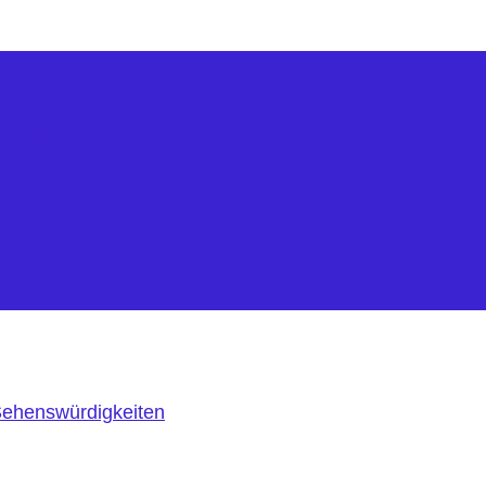
kte Bonus
r nur 99€
ppy Birthday Geschenkbox