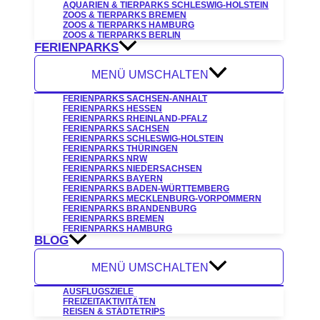
AQUARIEN & TIERPARKS SCHLESWIG-HOLSTEIN
ZOOS & TIERPARKS BREMEN
ZOOS & TIERPARKS HAMBURG
ZOOS & TIERPARKS BERLIN
FERIENPARKS
MENÜ UMSCHALTEN
FERIENPARKS SACHSEN-ANHALT
FERIENPARKS HESSEN
FERIENPARKS RHEINLAND-PFALZ
FERIENPARKS SACHSEN
FERIENPARKS SCHLESWIG-HOLSTEIN
FERIENPARKS THÜRINGEN
FERIENPARKS NRW
FERIENPARKS NIEDERSACHSEN
FERIENPARKS BAYERN
FERIENPARKS BADEN-WÜRTTEMBERG
FERIENPARKS MECKLENBURG-VORPOMMERN
FERIENPARKS BRANDENBURG
FERIENPARKS BREMEN
FERIENPARKS HAMBURG
BLOG
MENÜ UMSCHALTEN
AUSFLUGSZIELE
FREIZEITAKTIVITÄTEN
REISEN & STÄDTETRIPS