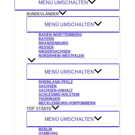
MENÜ UMSCHALTEN
BUNDESLÄNDER
MENÜ UMSCHALTEN
BADEN-WÜRTTEMBERG
BAYERN
BRANDENBURG
HESSEN
NIEDERSACHSEN
NORDRHEIN-WESTFALEN
MENÜ UMSCHALTEN
RHEINLAND-PFALZ
SACHSEN
SACHSEN-ANHALT
SCHLESWIG-HOLSTEIN
THÜRINGEN
MECKLENBURG-VORPOMMERN
TOP STÄDTE
MENÜ UMSCHALTEN
BERLIN
HAMBURG