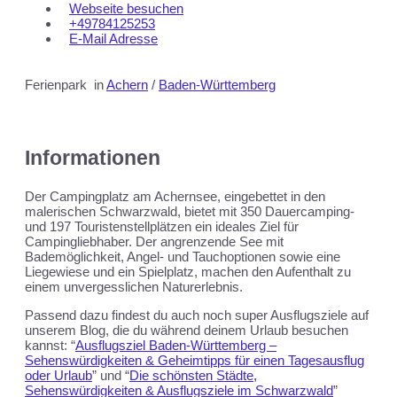
Webseite besuchen
+49784125253
E-Mail Adresse
Ferienpark
in
Achern
/
Baden-Württemberg
Informationen
Der Campingplatz am Achernsee, eingebettet in den
malerischen Schwarzwald, bietet mit 350 Dauercamping-
und 197 Touristenstellplätzen ein ideales Ziel für
Campingliebhaber. Der angrenzende See mit
Bademöglichkeit, Angel- und Tauchoptionen sowie eine
Liegewiese und ein Spielplatz, machen den Aufenthalt zu
einem unvergesslichen Naturerlebnis.
Passend dazu findest du auch noch super Ausflugsziele auf
unserem Blog, die du während deinem Urlaub besuchen
kannst: “
Ausflugsziel Baden-Württemberg –
Sehenswürdigkeiten & Geheimtipps für einen Tagesausflug
oder Urlaub
” und “
Die schönsten Städte,
Sehenswürdigkeiten & Ausflugsziele im Schwarzwald
”