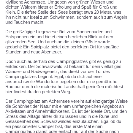
idyllische Achernsee. Umgeben von grünen Wiesen und
dichten Wäldern bietet er Erholung und Spaß für Groß und
Klein. Die tiefste Stelle des Sees beträgt etwa 20 Meter, was
ihn nicht nur ideal zum Schwimmen, sondern auch zum Angeln
und Tauchen macht.
Die großzügige Liegewiese lädt zum Sonnenbaden und
Entspannen ein und bietet einen herrlichen Blick auf den
glitzernden See. Und auch an die kleinen Gäste wurde
gedacht: Ein Spielplatz bietet den perfekten Ort für spaßige
Stunden und neue Abenteuer.
Doch auch außerhalb des Campingplatzes gibt es genug zu
entdecken. Der Schwarzwald ist bekannt für sein vielfältiges
Wander- und Radwegenetz, das direkt vor der Tür des
Campingplatzes beginnt. Egal, ob du dich auf eine
anspruchsvolle Wandertour begeben oder eine gemütliche
Radtour durch die malerische Landschaft genießen möchtest –
hier findest du den perfekten Weg.
Der Campingplatz am Achernsee vereint auf einzigartige Weise
die Schönheit der Natur mit einem umfangreichen Angebot an
Aktivitäten und Annehmlichkeiten. Es ist der ideale Ort, um den
Stress des Alltags hinter dir zu lassen und in die Ruhe und
Gelassenheit des Schwarzwaldes einzutauchen. Egal ob du
ein passionierter Camper bist, das erste Mal einen
Campingurlaub planst oder einfach nur auf der Suche nach