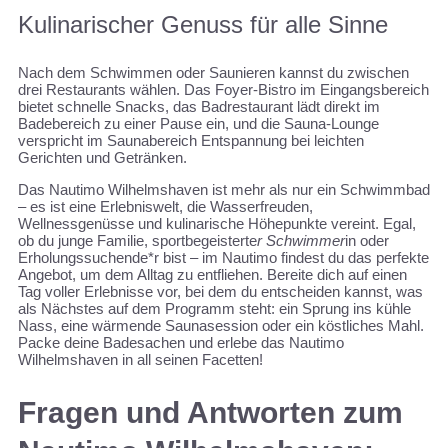
Kulinarischer Genuss für alle Sinne
Nach dem Schwimmen oder Saunieren kannst du zwischen
drei Restaurants wählen. Das Foyer-Bistro im Eingangsbereich
bietet schnelle Snacks, das Badrestaurant lädt direkt im
Badebereich zu einer Pause ein, und die Sauna-Lounge
verspricht im Saunabereich Entspannung bei leichten
Gerichten und Getränken.
Das Nautimo Wilhelmshaven ist mehr als nur ein Schwimmbad
– es ist eine Erlebniswelt, die Wasserfreuden,
Wellnessgenüsse und kulinarische Höhepunkte vereint. Egal,
ob du junge Familie, sportbegeisterte
r Schwimmer
in oder
Erholungssuchende*r bist – im Nautimo findest du das perfekte
Angebot, um dem Alltag zu entfliehen. Bereite dich auf einen
Tag voller Erlebnisse vor, bei dem du entscheiden kannst, was
als Nächstes auf dem Programm steht: ein Sprung ins kühle
Nass, eine wärmende Saunasession oder ein köstliches Mahl.
Packe deine Badesachen und erlebe das Nautimo
Wilhelmshaven in all seinen Facetten!
Fragen und Antworten zum