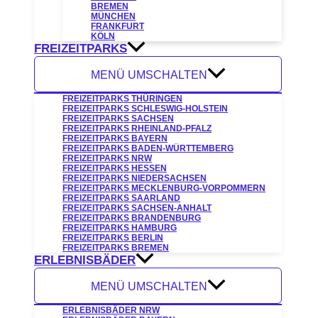
BREMEN
MÜNCHEN
FRANKFURT
KÖLN
FREIZEITPARKS
MENÜ UMSCHALTEN
FREIZEITPARKS THÜRINGEN
FREIZEITPARKS SCHLESWIG-HOLSTEIN
FREIZEITPARKS SACHSEN
FREIZEITPARKS RHEINLAND-PFALZ
FREIZEITPARKS BAYERN
FREIZEITPARKS BADEN-WÜRTTEMBERG
FREIZEITPARKS NRW
FREIZEITPARKS HESSEN
FREIZEITPARKS NIEDERSACHSEN
FREIZEITPARKS MECKLENBURG-VORPOMMERN
FREIZEITPARKS SAARLAND
FREIZEITPARKS SACHSEN-ANHALT
FREIZEITPARKS BRANDENBURG
FREIZEITPARKS HAMBURG
FREIZEITPARKS BERLIN
FREIZEITPARKS BREMEN
ERLEBNISBÄDER
MENÜ UMSCHALTEN
ERLEBNISBÄDER NRW