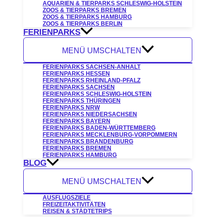
AQUARIEN & TIERPARKS SCHLESWIG-HOLSTEIN
ZOOS & TIERPARKS BREMEN
ZOOS & TIERPARKS HAMBURG
ZOOS & TIERPARKS BERLIN
FERIENPARKS
MENÜ UMSCHALTEN
FERIENPARKS SACHSEN-ANHALT
FERIENPARKS HESSEN
FERIENPARKS RHEINLAND-PFALZ
FERIENPARKS SACHSEN
FERIENPARKS SCHLESWIG-HOLSTEIN
FERIENPARKS THÜRINGEN
FERIENPARKS NRW
FERIENPARKS NIEDERSACHSEN
FERIENPARKS BAYERN
FERIENPARKS BADEN-WÜRTTEMBERG
FERIENPARKS MECKLENBURG-VORPOMMERN
FERIENPARKS BRANDENBURG
FERIENPARKS BREMEN
FERIENPARKS HAMBURG
BLOG
MENÜ UMSCHALTEN
AUSFLUGSZIELE
FREIZEITAKTIVITÄTEN
REISEN & STÄDTETRIPS