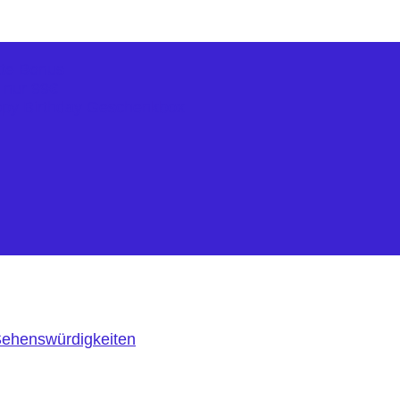
kte Bonus
r nur 99€
ppy Birthday Geschenkbox