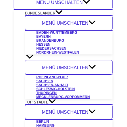
MENÜ UMSCHALTEN
BUNDESLÄNDER
MENÜ UMSCHALTEN
BADEN-WÜRTTEMBERG
BAYERN
BRANDENBURG
HESSEN
NIEDERSACHSEN
NORDRHEIN-WESTFALEN
MENÜ UMSCHALTEN
RHEINLAND-PFALZ
SACHSEN
SACHSEN-ANHALT
SCHLESWIG-HOLSTEIN
THÜRINGEN
MECKLENBURG-VORPOMMERN
TOP STÄDTE
MENÜ UMSCHALTEN
BERLIN
HAMBURG