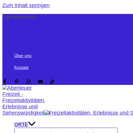
Zum Inhalt springen
Top Angebote
Kostenlos: American Express Payback inkl. Mega Pun
Gutschein: 15 Freizeitparks inkl. Hotelübernachtung fü
Geschenkidee zum Geburtstag: Jochen Schweizer Ha
Über uns
Kontakt
ORTE