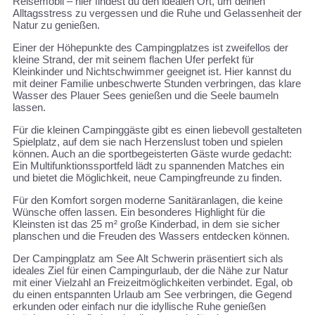
Reisemobil – hier findest du den idealen Ort, um deinen
Alltagsstress zu vergessen und die Ruhe und Gelassenheit der
Natur zu genießen.
Einer der Höhepunkte des Campingplatzes ist zweifellos der
kleine Strand, der mit seinem flachen Ufer perfekt für
Kleinkinder und Nichtschwimmer geeignet ist. Hier kannst du
mit deiner Familie unbeschwerte Stunden verbringen, das klare
Wasser des Plauer Sees genießen und die Seele baumeln
lassen.
Für die kleinen Campinggäste gibt es einen liebevoll gestalteten
Spielplatz, auf dem sie nach Herzenslust toben und spielen
können. Auch an die sportbegeisterten Gäste wurde gedacht:
Ein Multifunktionssportfeld lädt zu spannenden Matches ein
und bietet die Möglichkeit, neue Campingfreunde zu finden.
Für den Komfort sorgen moderne Sanitäranlagen, die keine
Wünsche offen lassen. Ein besonderes Highlight für die
Kleinsten ist das 25 m² große Kinderbad, in dem sie sicher
planschen und die Freuden des Wassers entdecken können.
Der Campingplatz am See Alt Schwerin präsentiert sich als
ideales Ziel für einen Campingurlaub, der die Nähe zur Natur
mit einer Vielzahl an Freizeitmöglichkeiten verbindet. Egal, ob
du einen entspannten Urlaub am See verbringen, die Gegend
erkunden oder einfach nur die idyllische Ruhe genießen