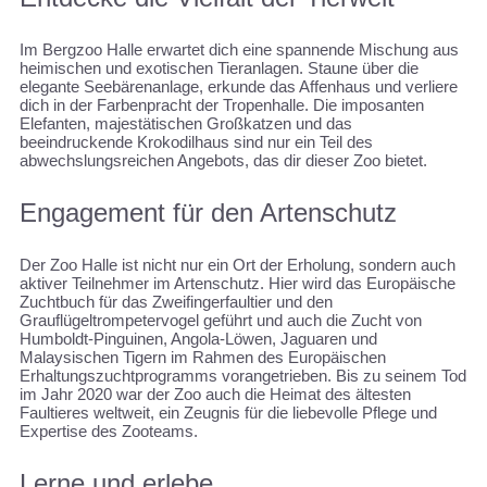
Im Bergzoo Halle erwartet dich eine spannende Mischung aus
heimischen und exotischen Tieranlagen. Staune über die
elegante Seebärenanlage, erkunde das Affenhaus und verliere
dich in der Farbenpracht der Tropenhalle. Die imposanten
Elefanten, majestätischen Großkatzen und das
beeindruckende Krokodilhaus sind nur ein Teil des
abwechslungsreichen Angebots, das dir dieser Zoo bietet.
Engagement für den Artenschutz
Der Zoo Halle ist nicht nur ein Ort der Erholung, sondern auch
aktiver Teilnehmer im Artenschutz. Hier wird das Europäische
Zuchtbuch für das Zweifingerfaultier und den
Grauflügeltrompetervogel geführt und auch die Zucht von
Humboldt-Pinguinen, Angola-Löwen, Jaguaren und
Malaysischen Tigern im Rahmen des Europäischen
Erhaltungszuchtprogramms vorangetrieben. Bis zu seinem Tod
im Jahr 2020 war der Zoo auch die Heimat des ältesten
Faultieres weltweit, ein Zeugnis für die liebevolle Pflege und
Expertise des Zooteams.
Lerne und erlebe