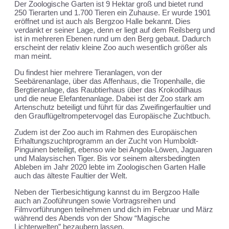
Der Zoologische Garten ist 9 Hektar groß und bietet rund
250 Tierarten und 1.700 Tieren ein Zuhause. Er wurde 1901
eröffnet und ist auch als Bergzoo Halle bekannt. Dies
verdankt er seiner Lage, denn er liegt auf dem Reilsberg und
ist in mehreren Ebenen rund um den Berg gebaut. Dadurch
erscheint der relativ kleine Zoo auch wesentlich größer als
man meint.
Du findest hier mehrere Tieranlagen, von der
Seebärenanlage, über das Affenhaus, die Tropenhalle, die
Bergtieranlage, das Raubtierhaus über das Krokodilhaus
und die neue Elefantenanlage. Dabei ist der Zoo stark am
Artenschutz beteiligt und führt für das Zweifingerfaultier und
den Grauflügeltrompetervogel das Europäische Zuchtbuch.
Zudem ist der Zoo auch im Rahmen des Europäischen
Erhaltungszuchtprogramm an der Zucht von Humboldt-
Pinguinen beteiligt, ebenso wie bei Angola-Löwen, Jaguaren
und Malaysischen Tiger. Bis vor seinem altersbedingten
Ableben im Jahr 2020 lebte im Zoologischen Garten Halle
auch das älteste Faultier der Welt.
Neben der Tierbesichtigung kannst du im Bergzoo Halle
auch an Zooführungen sowie Vortragsreihen und
Filmvorführungen teilnehmen und dich im Februar und März
während des Abends von der Show “Magische
Lichterwelten” bezaubern lassen.