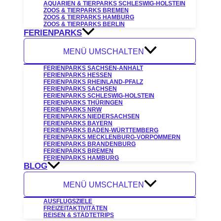
AQUARIEN & TIERPARKS SCHLESWIG-HOLSTEIN
ZOOS & TIERPARKS BREMEN
ZOOS & TIERPARKS HAMBURG
ZOOS & TIERPARKS BERLIN
FERIENPARKS
MENÜ UMSCHALTEN
FERIENPARKS SACHSEN-ANHALT
FERIENPARKS HESSEN
FERIENPARKS RHEINLAND-PFALZ
FERIENPARKS SACHSEN
FERIENPARKS SCHLESWIG-HOLSTEIN
FERIENPARKS THÜRINGEN
FERIENPARKS NRW
FERIENPARKS NIEDERSACHSEN
FERIENPARKS BAYERN
FERIENPARKS BADEN-WÜRTTEMBERG
FERIENPARKS MECKLENBURG-VORPOMMERN
FERIENPARKS BRANDENBURG
FERIENPARKS BREMEN
FERIENPARKS HAMBURG
BLOG
MENÜ UMSCHALTEN
AUSFLUGSZIELE
FREIZEITAKTIVITÄTEN
REISEN & STÄDTETRIPS