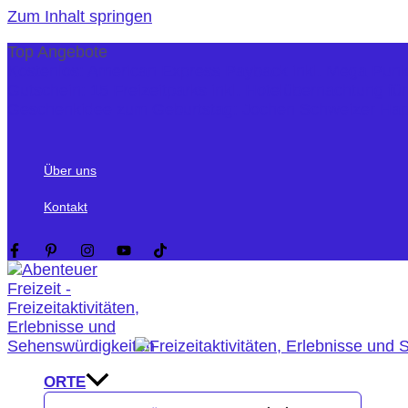
Zum Inhalt springen
Top Angebote
Kostenlos: American Express Payback inkl. Mega Pun
Gutschein: 15 Freizeitparks inkl. Hotelübernachtung fü
Geschenkidee zum Geburtstag: Jochen Schweizer Ha
Über uns
Kontakt
ORTE