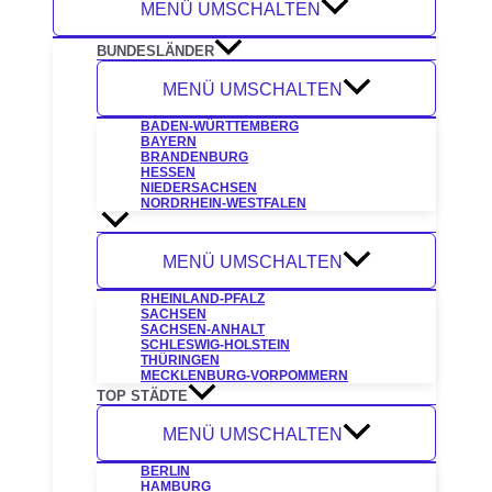
MENÜ UMSCHALTEN
BUNDESLÄNDER
MENÜ UMSCHALTEN
BADEN-WÜRTTEMBERG
BAYERN
BRANDENBURG
HESSEN
NIEDERSACHSEN
NORDRHEIN-WESTFALEN
MENÜ UMSCHALTEN
RHEINLAND-PFALZ
SACHSEN
SACHSEN-ANHALT
SCHLESWIG-HOLSTEIN
THÜRINGEN
MECKLENBURG-VORPOMMERN
TOP STÄDTE
MENÜ UMSCHALTEN
BERLIN
HAMBURG