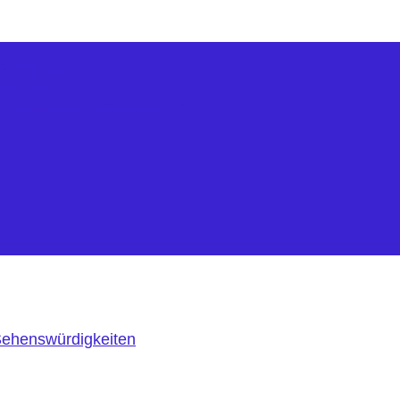
kte Bonus
r nur 99€
ppy Birthday Geschenkbox