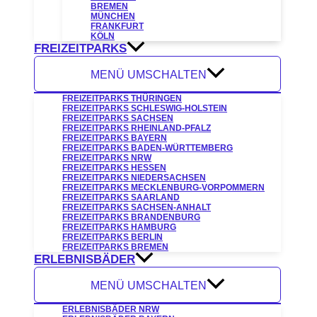
BREMEN
MÜNCHEN
FRANKFURT
KÖLN
FREIZEITPARKS
MENÜ UMSCHALTEN
FREIZEITPARKS THÜRINGEN
FREIZEITPARKS SCHLESWIG-HOLSTEIN
FREIZEITPARKS SACHSEN
FREIZEITPARKS RHEINLAND-PFALZ
FREIZEITPARKS BAYERN
FREIZEITPARKS BADEN-WÜRTTEMBERG
FREIZEITPARKS NRW
FREIZEITPARKS HESSEN
FREIZEITPARKS NIEDERSACHSEN
FREIZEITPARKS MECKLENBURG-VORPOMMERN
FREIZEITPARKS SAARLAND
FREIZEITPARKS SACHSEN-ANHALT
FREIZEITPARKS BRANDENBURG
FREIZEITPARKS HAMBURG
FREIZEITPARKS BERLIN
FREIZEITPARKS BREMEN
ERLEBNISBÄDER
MENÜ UMSCHALTEN
ERLEBNISBÄDER NRW