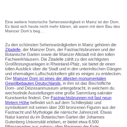
Eine weitere historische Sehenswürdigkeit in Mainz ist der Dom.
Es lässt sich heute nicht mehr klären, ab wann mit dem Bau des
Mainzer Dom’s beg…
Zu den schönsten Sehenswürdigkeiten in Mainz gehören die
Zitadelle
, der Mainzer Dom, der Fastnachtsbrunnen und der
Botanische Garten sowie die Mainzer Altstadt mit den tollen
Fachwerkhäusern. Die Zitadelle zählt zu den wichtigsten
Großfestungsanlagen in Rheinland-Pfalz, sie bietet dir einen
tollen Ausblick über die Stadt und in den unterirdischen Gängen
und ehemaligen Luftschutzkellern gibt es einiges zu entdecken.
Der
Mainzer Dom ist eines der ältesten monumentalen
Gewölbebauten Deutschlands
, in ihm ist das Bischöfliche
Dom- und Diözesanmuseum untergebracht, in welchem du
wechselnde Ausstellungen eine große Sammlung sakraler
Kunstwerke findest. Der
Fastnachtsbrunnen mit fast neun
Metern Höhe
befindet sich auf dem Schillerplatz und
symbolisiert mit seinen über 200 bronzenen Figuren aus der
Fastnacht und Mythologie die närrische Jahreszeit. Etwas
Natur kannst du im Botanischen Garten der Johannes
Gutenberg Universität erleben, er bietet etwa 8.500
Pflanzenarten aus nahezu allen Regionen der Erde.