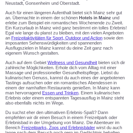
Neustadt, Gonsenheim und Oberstadt.
Auch für einen längeren Aufenthalt bietet sich Mainz sehr gut
an. Übernachte in einem der schönen
Hotels in Mainz
und
erlebe zum Beispiel ein romantisches Wochenende zu Zweit.
Ein Kurzurlaub in Mainz wird ganz bestimmt ein tolles Erlebnis!
Egal wie lange du planst zu bleiben, mit den vielen Angeboten
an
Freizeitaktivitäten für Sport, Outdoor und Action
sowie den
imposanten Sehenswürdigkeiten und spannenden
Ausflugszielen in Mainz kannst du deine Zeit ganz nach
eigenem Wunsch gestalten.
Auch auf dem Gebiet
Wellness und Gesundheit
bieten sich dir
zahlreiche Möglichkeiten. Erhole dich vom Alltag mit einer
Massage und professioneller Gesundheitspflege. Liebst du
kulinarischen Genuss, kannst du auch eines der angebotenen
Tastings aufsuchen oder ein romantisches Abendessen in
einem der namhaften Restaurants genießen. In Mainz kann
man hervorragend
Essen und Trinken
. Einem kulinarischen
Erlebnis oder einem entspannten Tagesausflug in Mainz steht
also ebenfalls nichts im Wege.
Du suchst eher den ultimativen Erlebnis-Spaß? Dann
empfehlen wir dir einen Besuch in einem Freizeitpark oder
Erlebnisbad in der Umgebung von Mainz. Die Abenteuer im
Bereich
Freizeitparks, Zoos und Erlebnisbäder
wirst du auch
lange nach dem Besuch noch gern im Gedächtnis behalten.