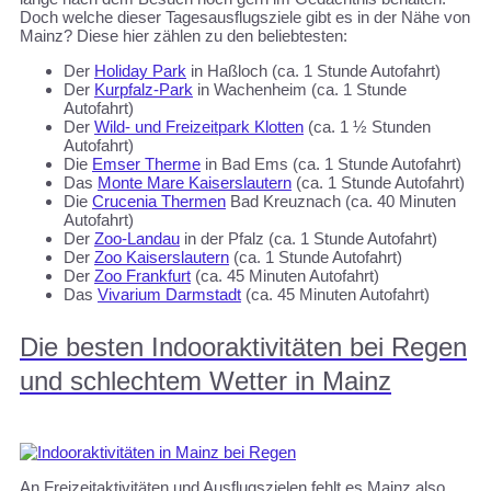
Doch welche dieser Tagesausflugsziele gibt es in der Nähe von
Mainz? Diese hier zählen zu den beliebtesten:
Der
Holiday Park
in Haßloch (ca. 1 Stunde Autofahrt)
Der
Kurpfalz-Park
in Wachenheim (ca. 1 Stunde
Autofahrt)
Der
Wild- und Freizeitpark Klotten
(ca. 1 ½ Stunden
Autofahrt)
Die
Emser Therme
in Bad Ems (ca. 1 Stunde Autofahrt)
Das
Monte Mare Kaiserslautern
(ca. 1 Stunde Autofahrt)
Die
Crucenia Thermen
Bad Kreuznach (ca. 40 Minuten
Autofahrt)
Der
Zoo-Landau
in der Pfalz (ca. 1 Stunde Autofahrt)
Der
Zoo Kaiserslautern
(ca. 1 Stunde Autofahrt)
Der
Zoo Frankfurt
(ca. 45 Minuten Autofahrt)
Das
Vivarium Darmstadt
(ca. 45 Minuten Autofahrt)
Die besten Indooraktivitäten bei Regen
und schlechtem Wetter in Mainz
An Freizeitaktivitäten und Ausflugszielen fehlt es Mainz also