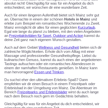
absolut nicht! Gleichgültig für was für ein Angebot du dich
entscheidest, wir wünschen dir eine wunderbare Zeit.
Auch für einen längeren Aufenthalt bietet sich Mainz sehr gut
an. Übernachte in einem der schönen
Hotels in Mainz
und
erlebe zum Beispiel ein romantisches Wochenende zu Zweit.
Mainz ermöglicht dir alles für einen geglückten
Kurzurlaub
.
Egal wie lange du planst zu bleiben, mit den vielen Angeboten
an
Freizeitaktivitäten für Sport, Outdoor und Action
kannst du
deine Zeit ganz nach eigenem Wunsch gestalten.
Auch auf dem Gebiet
Wellness und Gesundheit
bieten sich dir
zahlreiche Möglichkeiten. Erhole dich vom Alltag mit einer
Massage und professioneller Gesundheitspflege. Liebst du
kulinarischen Genuss, kannst du auch eines der angebotenen
Tastings aufsuchen oder ein romantisches Abendessen in
einem der namhaften Restaurants genießen. In Mainz kann
man hervorragend
Essen und Trinken
.
Du suchst eher den ultimativen Erlebnis-Spaß? Dann
empfehlen wir dir einen Besuch in einem Freizeitpark oder
Erlebnisbad in der Umgebung von Mainz. Die Abenteuer im
Bereich
Freizeitparks und Erlebnisbäder
wirst du auch lange
nach dem Besuch noch gern im Gedächtnis behalten.
Gleichgültig für was für ein Angebot du dich entscheidest, wir
wünschen dir eine wunderbare Zeit.