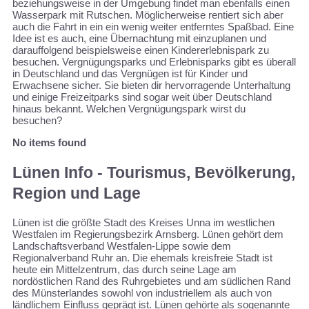
beziehungsweise in der Umgebung findet man ebenfalls einen
Wasserpark mit Rutschen. Möglicherweise rentiert sich aber
auch die Fahrt in ein ein wenig weiter entferntes Spaßbad. Eine
Idee ist es auch, eine Übernachtung mit einzuplanen und
darauffolgend beispielsweise einen Kindererlebnispark zu
besuchen. Vergnügungsparks und Erlebnisparks gibt es überall
in Deutschland und das Vergnügen ist für Kinder und
Erwachsene sicher. Sie bieten dir hervorragende Unterhaltung
und einige Freizeitparks sind sogar weit über Deutschland
hinaus bekannt. Welchen Vergnügungspark wirst du
besuchen?
No items found
Lünen Info - Tourismus, Bevölkerung,
Region und Lage
Lünen ist die größte Stadt des Kreises Unna im westlichen
Westfalen im Regierungsbezirk Arnsberg. Lünen gehört dem
Landschaftsverband Westfalen-Lippe sowie dem
Regionalverband Ruhr an. Die ehemals kreisfreie Stadt ist
heute ein Mittelzentrum, das durch seine Lage am
nordöstlichen Rand des Ruhrgebietes und am südlichen Rand
des Münsterlandes sowohl von industriellem als auch von
ländlichem Einfluss geprägt ist. Lünen gehörte als sogenannte