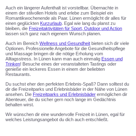
Auch ein längerer Aufenthalt ist vorstellbar. Übernachte in
einem der stilvollen Hotels und erlebe zum Beispiel ein
Romantikwochenende als Paar. Lünen ermöglicht dir alles für
einen geglückten
Kurzurlaub
. Egal wie lang du planst zu
bleiben, die
Freizeitaktivitäten für Sport, Outdoor und Action
lassen sich ganz nach eigenem Wunsch planen.
Auch im Bereich
Wellness und Gesundheit
bieten sich dir viele
Optionen. Professionelle Angebote für die Gesundheitspflege
und Massage bringen dir die nötige Erholung vom
Alltagsstress. In Lünen kann man auch einmalig
Essen und
Trinken
! Besuche eines der veranstalteten Tastings oder
genieße ein leckeres Essen in einem der beliebten
Restaurants.
Du suchst eher den perfekten Erlebnis-Spaß? Dann solltest du
dir die Freizeitparks und Erlebnisbäder in der Nähe von Lünen
ansehen. Die
Freizeitparks und Erlebnisbäder
ermöglichen dir
Abenteuer, die du sicher gern noch lange im Gedächtnis
behalten wirst.
Wir wünschen dir eine wundervolle Freizeit in Lünen, egal für
welches Leistungsangebot du dich auch entschließt.