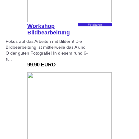
Workshop
Fotokurse
Bildbearbeitung
mit Adobe
Fokus auf das Arbeiten mit Bildern! Die
Lightroom
Bildbearbeitung ist mittlerweile das A und
O der guten Fotografie! In diesem rund 6-
s…
99.90 EURO