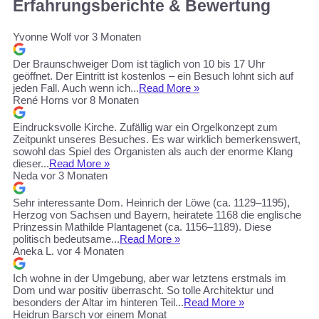
Erfahrungsberichte & Bewertung
Yvonne Wolf
vor 3 Monaten
Der Braunschweiger Dom ist täglich von 10 bis 17 Uhr
geöffnet. Der Eintritt ist kostenlos – ein Besuch lohnt sich auf
jeden Fall. Auch wenn ich...
Read More »
René Horns
vor 8 Monaten
Eindrucksvolle Kirche. Zufällig war ein Orgelkonzept zum
Zeitpunkt unseres Besuches. Es war wirklich bemerkenswert,
sowohl das Spiel des Organisten als auch der enorme Klang
dieser...
Read More »
Neda
vor 3 Monaten
Sehr interessante Dom. Heinrich der Löwe (ca. 1129–1195),
Herzog von Sachsen und Bayern, heiratete 1168 die englische
Prinzessin Mathilde Plantagenet (ca. 1156–1189). Diese
politisch bedeutsame...
Read More »
Aneka L.
vor 4 Monaten
Ich wohne in der Umgebung, aber war letztens erstmals im
Dom und war positiv überrascht. So tolle Architektur und
besonders der Altar im hinteren Teil...
Read More »
Heidrun Barsch
vor einem Monat