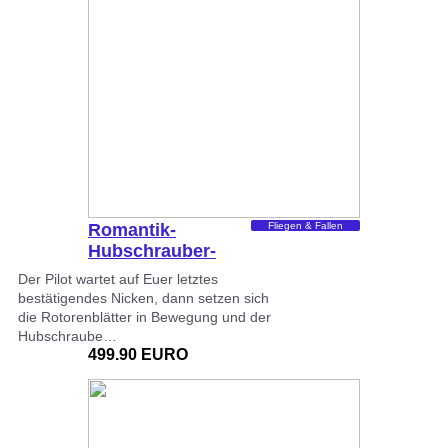
Romantik-
Fliegen & Fallen
Hubschrauber-
Rundflug
Der Pilot wartet auf Euer letztes
Würzburg
bestätigendes Nicken, dann setzen sich
die Rotorenblätter in Bewegung und der
Hubschraube…
499.90 EURO