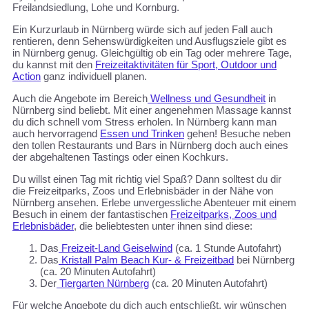
Freilandsiedlung, Lohe und Kornburg.
Ein Kurzurlaub in Nürnberg würde sich auf jeden Fall auch
rentieren, denn Sehenswürdigkeiten und Ausflugsziele gibt es
in Nürnberg genug. Gleichgültig ob ein Tag oder mehrere Tage,
du kannst mit den
Freizeitaktivitäten für Sport, Outdoor und
Action
ganz individuell planen.
Auch die Angebote im Bereich
Wellness und Gesundheit
in
Nürnberg sind beliebt. Mit einer angenehmen Massage kannst
du dich schnell vom Stress erholen. In Nürnberg kann man
auch hervorragend
Essen und Trinken
gehen! Besuche neben
den tollen Restaurants und Bars in Nürnberg doch auch eines
der abgehaltenen Tastings oder einen Kochkurs.
Du willst einen Tag mit richtig viel Spaß? Dann solltest du dir
die Freizeitparks, Zoos und Erlebnisbäder in der Nähe von
Nürnberg ansehen. Erlebe unvergessliche Abenteuer mit einem
Besuch in einem der fantastischen
Freizeitparks, Zoos und
Erlebnisbäder
, die beliebtesten unter ihnen sind diese:
Das
Freizeit-Land Geiselwind
(ca. 1 Stunde Autofahrt)
Das
Kristall Palm Beach Kur- & Freizeitbad
bei Nürnberg
(ca. 20 Minuten Autofahrt)
Der
Tiergarten Nürnberg
(ca. 20 Minuten Autofahrt)
Für welche Angebote du dich auch entschließt, wir wünschen