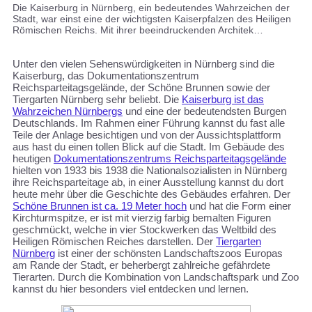
Die Kaiserburg in Nürnberg, ein bedeutendes Wahrzeichen der
Stadt, war einst eine der wichtigsten Kaiserpfalzen des Heiligen
Römischen Reichs. Mit ihrer beeindruckenden Architek…
Unter den vielen Sehenswürdigkeiten in Nürnberg sind die
Kaiserburg, das Dokumentationszentrum
Reichsparteitagsgelände, der Schöne Brunnen sowie der
Tiergarten Nürnberg sehr beliebt. Die
Kaiserburg ist das
Wahrzeichen Nürnbergs
und eine der bedeutendsten Burgen
Deutschlands. Im Rahmen einer Führung kannst du fast alle
Teile der Anlage besichtigen und von der Aussichtsplattform
aus hast du einen tollen Blick auf die Stadt. Im Gebäude des
heutigen
Dokumentationszentrums Reichsparteitagsgelände
hielten von 1933 bis 1938 die Nationalsozialisten in Nürnberg
ihre Reichsparteitage ab, in einer Ausstellung kannst du dort
heute mehr über die Geschichte des Gebäudes erfahren. Der
Schöne Brunnen ist ca. 19 Meter hoch
und hat die Form einer
Kirchturmspitze, er ist mit vierzig farbig bemalten Figuren
geschmückt, welche in vier Stockwerken das Weltbild des
Heiligen Römischen Reiches darstellen. Der
Tiergarten
Nürnberg
ist einer der schönsten Landschaftszoos Europas
am Rande der Stadt, er beherbergt zahlreiche gefährdete
Tierarten. Durch die Kombination von Landschaftspark und Zoo
kannst du hier besonders viel entdecken und lernen.